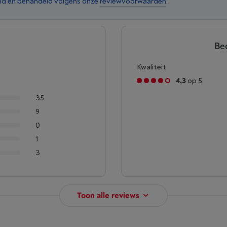
ld en behandeld volgens onze
reviewvoorwaarden
.
Be
Kwaliteit
4,3
op 5
35
9
0
1
3
Toon alle reviews