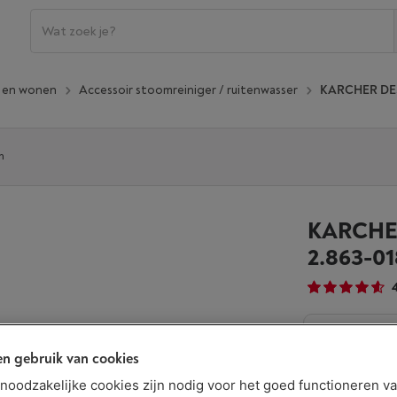
n en wonen
Accessoir stoomreiniger / ruitenwasser
KARCHER DES
n
KARCHE
2.863-01
Binnen mins
n gebruik van cookies
€ 15,99
t noodzakelijke cookies zijn nodig voor het goed functioneren v