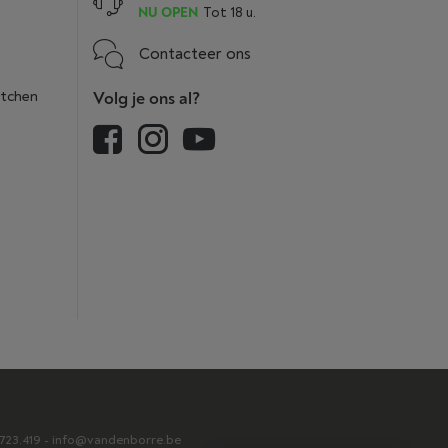
NU OPEN
Tot 18 u.
Contacteer ons
itchen
Volg je ons al?
2.723.419 - info@vandenborre.be