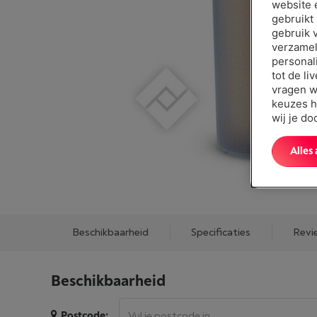
website 
gebruikt
gebruik 
verzamel
personal
tot de li
vragen w
keuzes h
wij je d
Alles
Beschikbaarheid
Specificaties
Revi
Beschikbaarheid
Postcode: