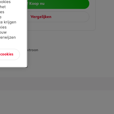
ookies
Koop nu
 het
ies
Vergelijken
e
e krijgen
kies
jouw
verwijzen
ng: Ontkalkingspatroon
n cookies
ecificaties