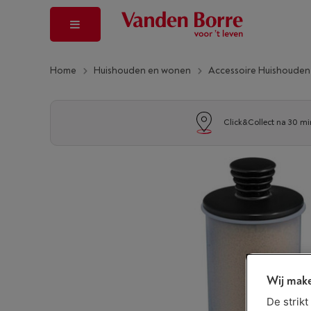
Home
Huishouden en wonen
Accessoire Huishoude
Click&Collect na 30 mi
Wij make
De strik