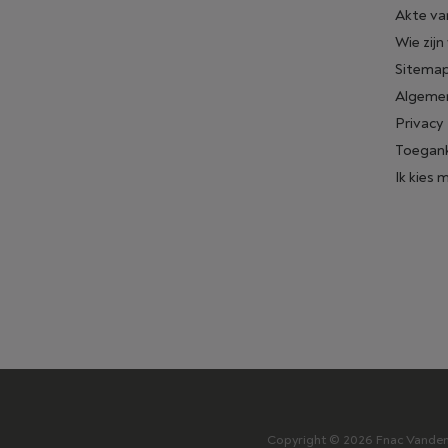
Akte va
Wie zijn
Sitema
Algeme
Privacy
Toegank
Ik kies 
Copyright © 2026 Fnac Vanden B