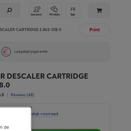
Account
Winkels
Taal
Print
CALER CARTRIDGE 2.863-018.0
Laagsteprijsgarantie
R DESCALER CARTRIDGE
8.0
4,5
|
Reviews
(48)
tens 3 weken
-
Bekijk voorraad
an de