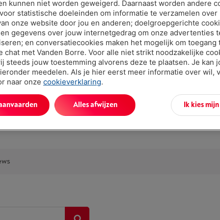
en kunnen niet worden geweigerd. Daarnaast worden andere c
 voor statistische doeleinden om informatie te verzamelen over
van onze website door jou en anderen; doelgroepgerichte cook
en gegevens over jouw internetgedrag om onze advertenties t
iseren; en conversatiecookies maken het mogelijk om toegang t
ve chat met Vanden Borre. Voor alle niet strikt noodzakelijke coo
ij steeds jouw toestemming alvorens deze te plaatsen. Je kan 
ieronder meedelen. Als je hier eerst meer informatie over wil, 
Troeven
oor naar onze
cookieverklaring
.
Omschrijvi
 aanvaarden
Alles afwijzen
Ik kies mij
Toon alle sp
ews