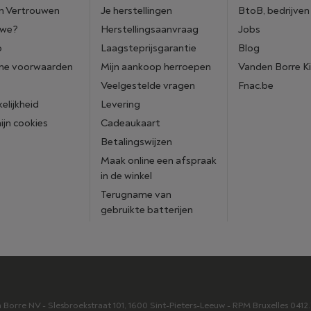
n Vertrouwen
Je herstellingen
BtoB, bedrijven
 we?
Herstellingsaanvraag
Jobs
p
Laagsteprijsgarantie
Blog
ne voorwaarden
Mijn aankoop herroepen
Vanden Borre K
Veelgestelde vragen
Fnac.be
elijkheid
Levering
mijn cookies
Cadeaukaart
Betalingswijzen
Maak online een afspraak
in de winkel
Terugname van
gebruikte batterijen
orre NV - Slesbroekstraat 101, 1600 Sint-Pieters-Leeuw - RPM Bruxelles 041