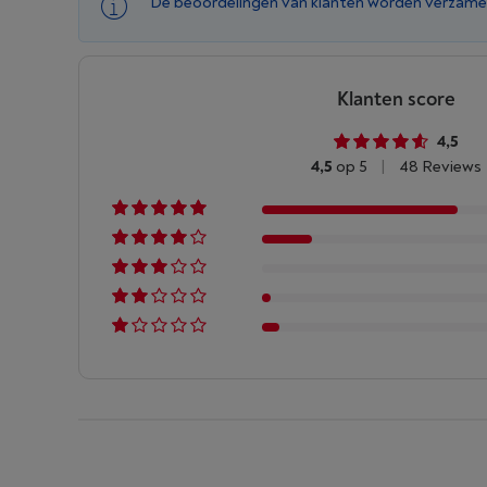
De beoordelingen van klanten worden verzame
Klanten score
4,5
4,5
op 5
|
48 Reviews