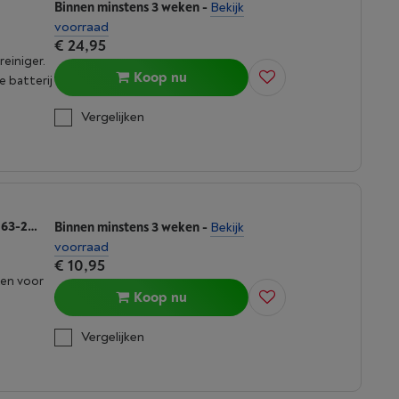
Binnen minstens 3 weken
-
Bekijk
voorraad
€ 24,95
reiniger.
Koop nu
e batterij
Vergelijken
KARCHER DISPOSABLE CLOTH SET 2.863-299.0
Binnen minstens 3 weken
-
Bekijk
voorraad
€ 10,95
ken voor
Koop nu
Vergelijken