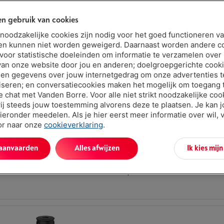
Type accessoire: Reinigingsmiddel
n gebruik van cookies
Omschrijving: -
Ecocheques: Neen
t noodzakelijke cookies zijn nodig voor het goed functioneren v
en kunnen niet worden geweigerd. Daarnaast worden andere c
 voor statistische doeleinden om informatie te verzamelen over
van onze website door jou en anderen; doelgroepgerichte cook
en gegevens over jouw internetgedrag om onze advertenties t
iseren; en conversatiecookies maken het mogelijk om toegang t
ve chat met Vanden Borre. Voor alle niet strikt noodzakelijke coo
ij steeds jouw toestemming alvorens deze te plaatsen. Je kan 
KARCHER CARPET GLIDER 2.863-269.0
ieronder meedelen. Als je hier eerst meer informatie over wil, 
|
Reviews
(6)
oor naar onze
cookieverklaring
.
Type accessoire: Opzetstuk
Omschrijving: Stoomreinigingsadapte
 aanvaarden
Alles afwijzen
Ik kies mij
tapijt? kan eenvoudig worden bevesti
het vloermondstuk EasyFix
Ecocheques: Neen