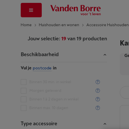
Home
Huishouden en wonen
Accessoire Huishoude
Jouw selectie:
19
van
19
producten
Ka
Beschikbaarheid
Ge
Vul je
postcode
in
Binnen 30 min. in winkel
Morgen geleverd
Binnen 1 à 2 dagen in winkel
Binnen max. 10 dagen
Type accessoire