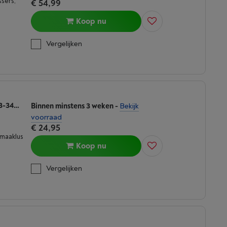
sers,
€ 54,99
Koop nu
Vergelijken
KARCHER POWER FLOOR CLOTH 2.863-342.0
Binnen minstens 3 weken
-
Bekijk
voorraad
€ 24,95
smaaklus
Koop nu
Vergelijken