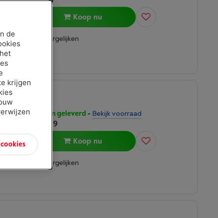
Koop nu
an de
Vergelijken
ookies
 het
ies
e
e krijgen
kies
jouw
verwijzen
Morgen geleverd
-
Bekijk voorraad
€ 22,99
r voor
Koop nu
n cookies
gd aan
Vergelijken