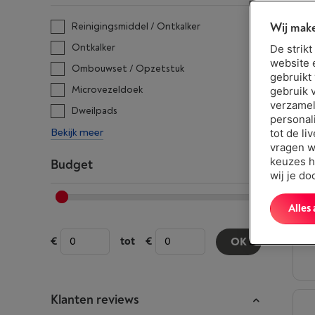
Wij make
Reinigingsmiddel / Ontkalker
Ontkalker
De strik
website 
Ombouwset / Opzetstuk
gebruikt
Microvezeldoek
gebruik 
verzamel
Dweilpads
personal
Bekijk meer
tot de li
vragen w
keuzes h
Budget
wij je d
Alles
tot
OK
Klanten reviews