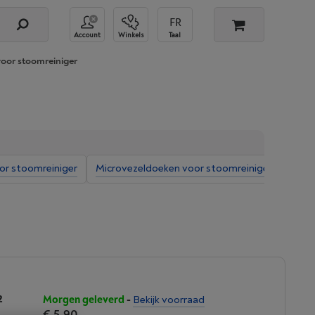
Account
Winkels
Taal
voor stoomreiniger
oor stoomreiniger
Microvezeldoeken voor stoomreiniger
2
Morgen geleverd
-
Bekijk voorraad
€ 5,90