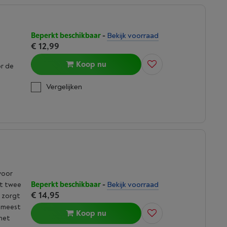
Beperkt beschikbaar
-
Bekijk voorraad
€ 12,99
Koop nu
or de
Vergelijken
voor
Beperkt beschikbaar
-
Bekijk voorraad
it twee
€ 14,95
k zorgt
e meest
Koop nu
net