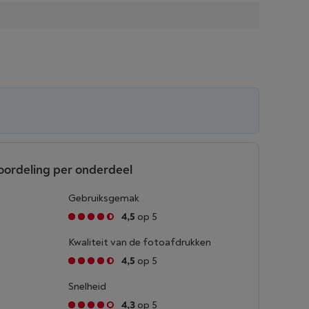
oordeling per onderdeel
Gebruiksgemak
4,5
op 5
Kwaliteit van de fotoafdrukken
4,5
op 5
Snelheid
4,3
op 5