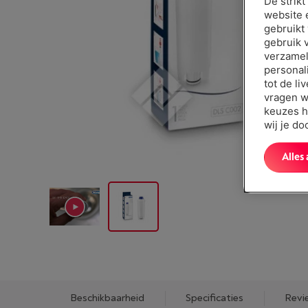
De strik
website 
gebruikt
gebruik 
verzamel
personal
tot de li
vragen w
keuzes h
wij je d
Alles
Beschikbaarheid
Specificaties
Revi