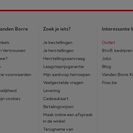
anden Borre
Zoek je iets?
Interessante l
nkels
Je bestellingen
Outlet
n Vertrouwen
Je herstellingen
BtoB, bedrijven
 we?
Herstellingsaanvraag
Jobs
p
Laagsteprijsgarantie
Blog
ne voorwaarden
Mijn aankoop herroepen
Vanden Borre K
Veelgestelde vragen
Fnac.be
elijkheid
Levering
mijn cookies
Cadeaukaart
Betalingswijzen
Maak online een afspraak
in de winkel
Terugname van