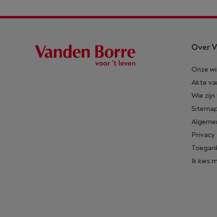
Over V
Onze wi
Akte va
Wie zijn
Sitema
Algeme
Privacy
Toegank
Ik kies 