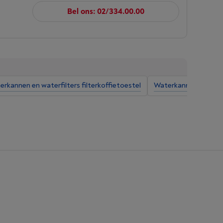
Bel ons: 02/334.00.00
rkannen en waterfilters filterkoffietoestel
Waterkannen en wate