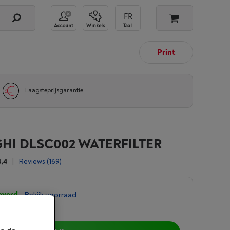
Account
Winkels
Taal
Print
Laagsteprijsgarantie
HI DLSC002 WATERFILTER
4,4
|
Reviews
(169)
everd
-
Bekijk voorraad