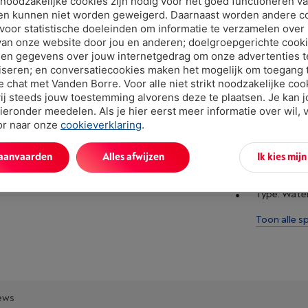
t noodzakelijke cookies zijn nodig voor het goed functioneren v
en kunnen niet worden geweigerd. Daarnaast worden andere c
 voor statistische doeleinden om informatie te verzamelen over
van onze website door jou en anderen; doelgroepgerichte cook
en gegevens over jouw internetgedrag om onze advertenties t
iseren; en conversatiecookies maken het mogelijk om toegang t
ve chat met Vanden Borre. Voor alle niet strikt noodzakelijke coo
Specificat
ij steeds jouw toestemming alvorens deze te plaatsen. Je kan 
ieronder meedelen. Als je hier eerst meer informatie over wil, 
oor naar onze
cookieverklaring
.
Omschrijvin
De'Longhi
 aanvaarden
Alles afwijzen
Ik kies mij
Vervanging
Type: Water
Toon alle sp
ews