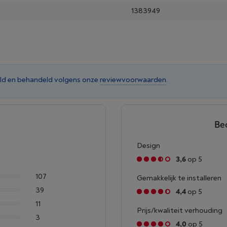
1383949
ld en behandeld volgens onze
reviewvoorwaarden
.
Be
Design
3,6
op 5
107
Gemakkelijk te installeren
39
4,4
op 5
11
Prijs/kwaliteit verhouding
3
4,0
op 5