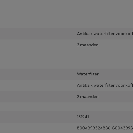
Antikalk waterfilter voor ko
2 maanden
Waterfilter
Antikalk waterfilter voor ko
2 maanden
151947
8004399324886, 80043993