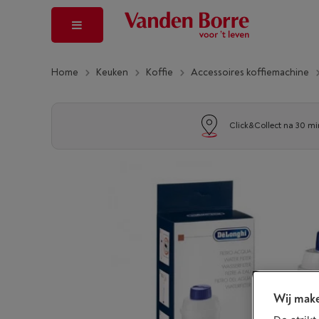
Home
Keuken
Koffie
Accessoires koffiemachine
Click&Collect na 30 mi
Wij make