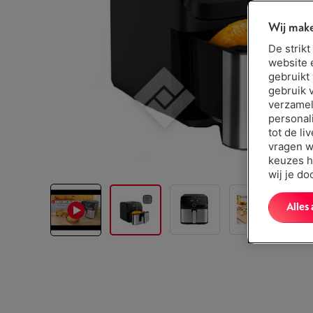
Wij make
De strik
website 
gebruikt
gebruik 
verzamel
personal
tot de li
vragen w
keuzes h
wij je d
Alles