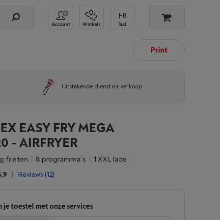
Account
Winkels
Taal
Print
Uitstekende dienst na verkoop
EX EASY FRY MEGA
0 - AIRFRYER
 kg frieten
8 programma´s
1 XXL lade
4,9
|
Reviews
(12)
 je toestel met onze services