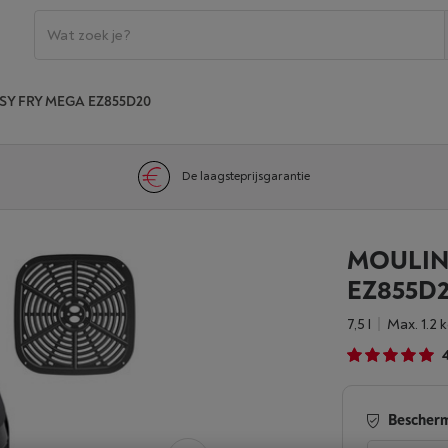
SY FRY MEGA EZ855D20
De laagsteprijsgarantie
MOULIN
EZ855D2
7,5 l
Max. 1.2
Bescherm