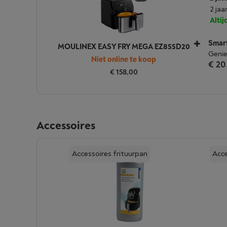
2 jaa
Alti
Smar
MOULINEX EASY FRY MEGA EZ855D20
Genie
Niet online te koop
€ 20
€ 158,00
Accessoires
Accessoires frituurpan
Acce