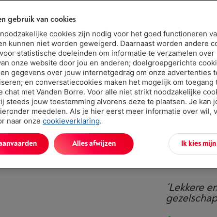
4 jaar
n gebruik van cookies
2 jaar
t noodzakelijke cookies zijn nodig voor het goed functioneren v
en kunnen niet worden geweigerd. Daarnaast worden andere c
 voor statistische doeleinden om informatie te verzamelen over
Niet online 
van onze website door jou en anderen; doelgroepgerichte cook
€ 158,
en gegevens over jouw internetgedrag om onze advertenties t
iseren; en conversatiecookies maken het mogelijk om toegang t
Of
betalen 
ve chat met Vanden Borre. Voor alle niet strikt noodzakelijke coo
Let op, geld
ij steeds jouw toestemming alvorens deze te plaatsen. Je kan 
ieronder meedelen. Als je hier eerst meer informatie over wil, 
oor naar onze
cookieverklaring
.
 aanvaarden
Alles afwijzen
Ik kies mij
´Lekkere en
gezelscha