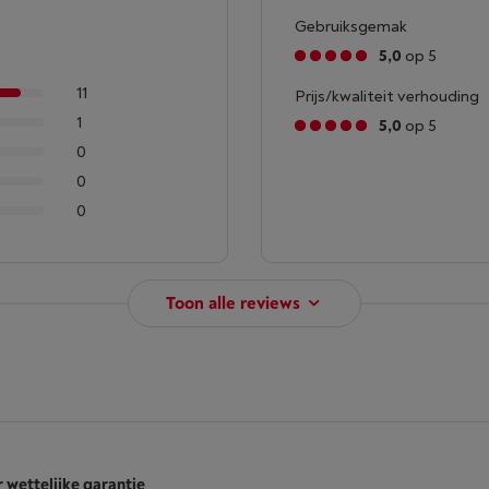
Gebruiksgemak
5,0
op 5
11
Prijs/kwaliteit verhouding
1
5,0
op 5
0
0
0
Toon alle reviews
r wettelijke garantie