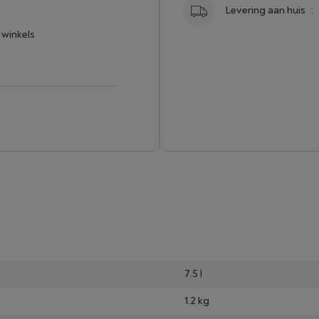
Levering aan huis
:
 winkels
7.5 l
1.2 kg