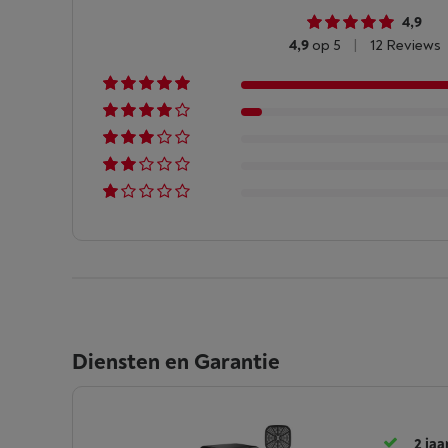
4,9
4,9
op 5
|
12 Reviews
Diensten en Garantie
2 jaa