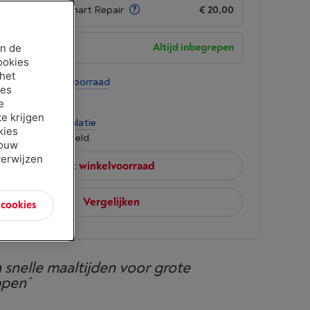
garantie met Smart Repair
€ 20,00
garantie
Altijd inbegrepen
an de
ookies
 het
te koop
-
Bekijk voorraad
ies
00
e
e krijgen
per maand
-
Simulatie
kies
 lenen kost ook geld.
jouw
verwijzen
Bekijk winkelvoorraad
Vergelijken
n cookies
 snelle maaltijden voor grote
ppen´