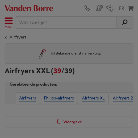
Menu
Airfryers
Uitstekende dienst na verkoop
Airfryers XXL
(
39
/39)
Gerelateerde producten:
Airfryers
Philips-airfryers
Airfryers XL
Airfryers 2 b
Weergave