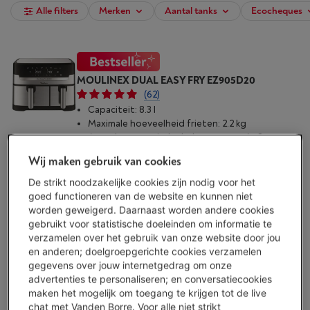
Alle filters
Merken
Aantal tanks
Ecocheques
MOULINEX DUAL EASY FRY EZ905D20
(62)
Capaciteit: 8.3 l
Maximale hoeveelheid frieten: 2.2 kg
Aantal automatische bakprogramma's: 8
Beschikbaar
-
Bekijk voorraad
Wij maken gebruik van cookies
€ 149,00
De strikt noodzakelijke cookies zijn nodig voor het
Koop nu
goed functioneren van de website en kunnen niet
worden geweigerd. Daarnaast worden andere cookies
gebruikt voor statistische doeleinden om informatie te
Vergelijken
verzamelen over het gebruik van onze website door jou
en anderen; doelgroepgerichte cookies verzamelen
gegevens over jouw internetgedrag om onze
advertenties te personaliseren; en conversatiecookies
PHILIPS SERIE 5000 NA551/00
maken het mogelijk om toegang te krijgen tot de live
(123)
chat met Vanden Borre. Voor alle niet strikt