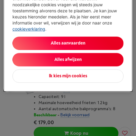
Capaciteit: 9 l
noodzakelijke cookies vragen wij steeds jouw
Maximale hoeveelheid frieten: 1.1 kg
toestemming alvorens deze te plaatsen. Je kan jouw
Aantal automatische bakprogramma's: 12
keuzes hieronder meedelen. Als je hier eerst meer
Beschikbaar
-
Bekijk voorraad
informatie over wil, verwijzen wij je door naar onze
cookieverklaring
.
€ 219,00
Koop nu
Alles aanvaarden
Vergelijken
Alles afwijzen
Ik kies mijn cookies
PHILIPS 3000 SERIES NA352/04
(75)
Capaciteit: 9 l
Maximale hoeveelheid frieten: 1.2 kg
Aantal automatische bakprogramma's: 8
Beschikbaar
-
Bekijk voorraad
€ 179,00
Koop nu