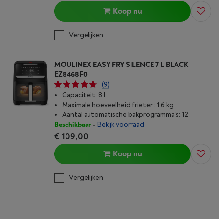
Koop nu
Vergelijken
MOULINEX EASY FRY SILENCE 7 L BLACK
EZ8468F0
(9)
Capaciteit: 8 l
Maximale hoeveelheid frieten: 1.6 kg
Aantal automatische bakprogramma's: 12
Beschikbaar
-
Bekijk voorraad
€ 109,00
Koop nu
Vergelijken