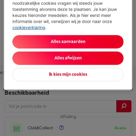
noodzakelijke cookies vragen wij steeds jouw
Dubbele verwarming voor een gelijkmatige bereiding
toestemming alvorens deze te plaatsen. Je kan jouw
keuzes hieronder meedelen. Als je hier eerst meer
Mand van 6,1L voor 4 porties
informatie over wil, verwijzen wij je door naar onze
cookieverklaring
.
9 automatische programma's voor verschillende
ingrediënten
Alles aanvaarden
Toon alle specificaties
Alles afwijzen
arantie
Aanbevolen combinaties
Accessoires
Ons advies
Ik kies mijn cookies
Beschikbaarheid
Afhaling
Click&Collect
:
Gratis