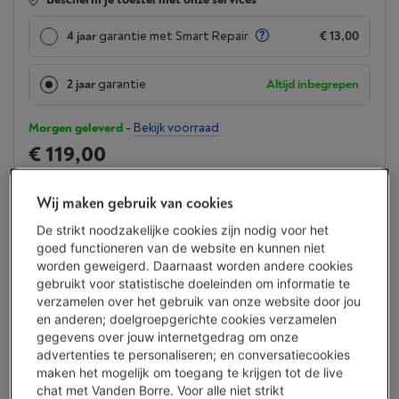
4 jaar
garantie met Smart Repair
€ 13,00
2 jaar
garantie
Altijd inbegrepen
Morgen geleverd
-
Bekijk voorraad
€ 119,00
Of
betalen per maand
-
Simulatie
Let op, geld lenen kost ook geld.
Wij maken gebruik van cookies
Minder dan 10 in stock, bestel nu!
De strikt noodzakelijke cookies zijn nodig voor het
goed functioneren van de website en kunnen niet
Koop nu
worden geweigerd. Daarnaast worden andere cookies
gebruikt voor statistische doeleinden om informatie te
verzamelen over het gebruik van onze website door jou
Vergelijken
en anderen; doelgroepgerichte cookies verzamelen
gegevens over jouw internetgedrag om onze
advertenties te personaliseren; en conversatiecookies
maken het mogelijk om toegang te krijgen tot de live
chat met Vanden Borre. Voor alle niet strikt
Troeven