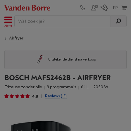
Menu
Airfryer
Uitstekende dienst na verkoop
BOSCH MAFS2462B - AIRFRYER
Friteuse zonder olie
9 programma´s
6,1 L
2050 W
4,8
Reviews
(13)
|