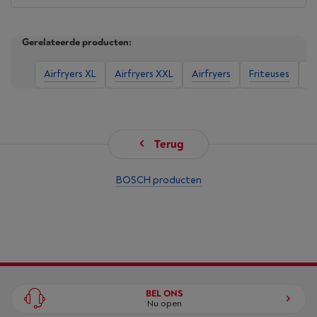
Gerelateerde producten:
Airfryers XL
Airfryers XXL
Airfryers
Friteuses
G
Terug
BOSCH producten
BEL ONS
Nu open