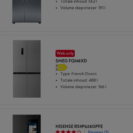
Totale inhoud: 562 l
Volume diepvriezer: 191 l
Web only
SMEG FQI48XD
Type: French Doors
Totale inhoud: 488 l
Volume diepvriezer: 166 l
HISENSE RS9P628GPFE
|
Reviews
(3)