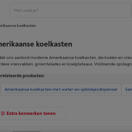
rikaanse koelkasten
erikaanse koelkasten
ek ons aanbod moderne Amerikaanse koelkasten, die koelen en vriez
dere vriesvakken, groentelades en koelplateaus. Voldoende opslagr
llen hebben een geïntegreerde water- en ijsdispenser, waardoor je alti
relateerde producten:
. Je kan kiezen voor een traditionele Amerikaanse koelkast, met twee
e andere de vriezer. Of je gaat voor een French Door-model, uitgeru
Amerikaanse koelkasten met water-en-ijsblokjesdispenser
Sam
kast en een apart vriesgedeelte onderaan het toestel. Verfijn je zoek
ikaanse koelkast vanaf nu bij Vanden Borre.
Extra kenmerken tonen