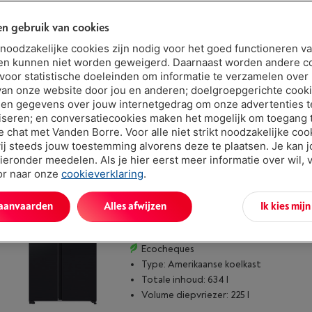
n gebruik van cookies
HAIER HCR79F19CNMD - CUBE 90 SERI
|
t noodzakelijke cookies zijn nodig voor het goed functioneren v
Reviews
(5)
en kunnen niet worden geweigerd. Daarnaast worden andere c
 voor statistische doeleinden om informatie te verzamelen over
Ecocheques
van onze website door jou en anderen; doelgroepgerichte cook
Type: French Doors
en gegevens over jouw internetgedrag om onze advertenties t
Totale inhoud: 642 l
iseren; en conversatiecookies maken het mogelijk om toegang t
Volume diepvriezer: 220 l
ve chat met Vanden Borre. Voor alle niet strikt noodzakelijke coo
ij steeds jouw toestemming alvorens deze te plaatsen. Je kan 
ieronder meedelen. Als je hier eerst meer informatie over wil, 
oor naar onze
cookieverklaring
.
 aanvaarden
Alles afwijzen
Ik kies mij
|
Reviews
(54)
Ecocheques
Type: Amerikaanse koelkast
Totale inhoud: 634 l
Volume diepvriezer: 225 l