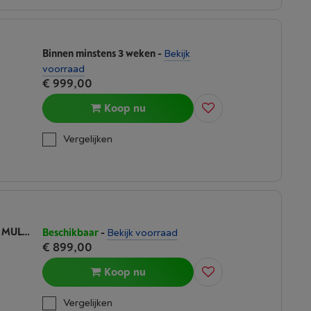
Binnen minstens 3 weken
-
Bekijk
voorraad
€ 999,00
Koop nu
Vergelijken
HAIER HFR3718DNMD - FD 70 SERIES 3 MULTIDOOR
Beschikbaar
-
Bekijk voorraad
€ 899,00
Koop nu
Vergelijken