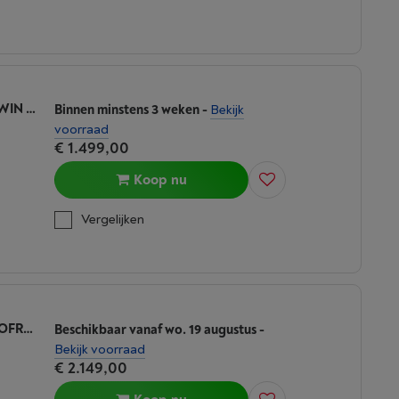
SAMSUNG RS70F66KBTEF - 7-SERIE - TWIN COOLING PLUS
Binnen minstens 3 weken
-
Bekijk
voorraad
€ 1.499,00
Koop nu
Vergelijken
SIEMENS KA93DAIEP - IQ500 TOTAL NOFROST
Beschikbaar vanaf wo. 19 augustus
-
Bekijk voorraad
€ 2.149,00