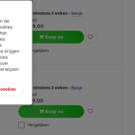
Binnen minstens 3 weken
-
Bekijk
ES 7
voorraad
an de
€ 1.699,00
ookies
 het
Koop nu
ies
e
Vergelijken
e krijgen
kies
jouw
verwijzen
Binnen minstens 3 weken
-
Bekijk
n cookies
SAMSUNG RS70F66KCFEF - 7-SERIE WIFI - TWIN COOLING PLUS
voorraad
€ 1.599,00
Koop nu
Vergelijken