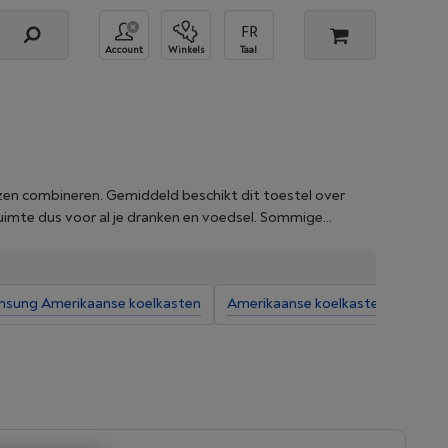
Account
Winkels
Taal
en combineren. Gemiddeld beschikt dit toestel over
uimte dus voor al je dranken en voedsel. Sommige
jd fris gefilterd kraanwater met ijsblokjes bij de hand
 verticale deuren naast elkaar, waarvan één de koelkast is
st met twee verticale deuren naast elkaar voor de
sung Amerikaanse koelkasten
Amerikaanse koelkasten met ec
resultaat aan de hand van onze filters en koop je