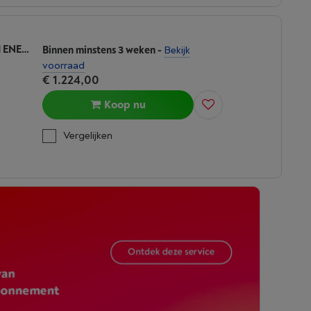
SAMSUNG RS70F64KETEF - 7-SERIE - AI ENERGY
Binnen minstens 3 weken
-
Bekijk
voorraad
€ 1.224,00
Koop nu
Vergelijken