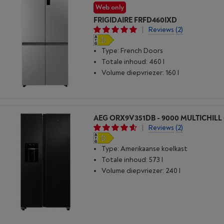
Web only
FRIGIDAIRE FRFD460IXD
|
Reviews
(2)
Type: French Doors
Totale inhoud: 460 l
Volume diepvriezer: 160 l
AEG ORX9V351DB - 9000 MULTICHILL 
|
Reviews
(2)
Type: Amerikaanse koelkast
Totale inhoud: 573 l
Volume diepvriezer: 240 l