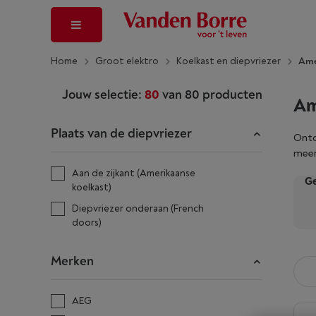
Home
Groot elektro
Koelkast en diepvriezer
Ame
Jouw selectie:
80
van
80
producten
Am
Plaats van de diepvriezer
Ontd
meer
mode
Aan de zijkant (Amerikaanse
Ge
hebt
koelkast)
en d
Diepvriezer onderaan (French
koel
doors)
Amer
Merken
AEG