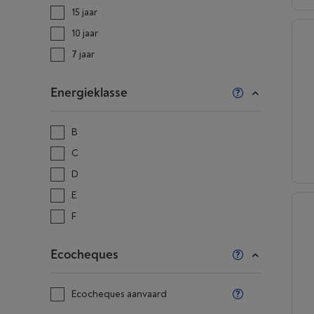
15 jaar
10 jaar
7 jaar
Energieklasse
B
C
D
E
F
Ecocheques
Ecocheques aanvaard