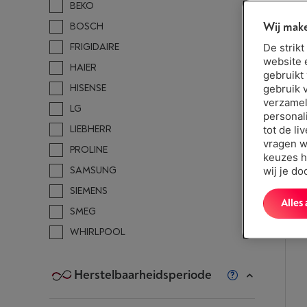
BEKO
Wij make
BOSCH
FRIGIDAIRE
De strik
website 
HAIER
gebruikt
HISENSE
gebruik 
verzamel
LG
personal
LIEBHERR
tot de li
vragen w
PROLINE
keuzes h
SAMSUNG
wij je d
SIEMENS
Alles
SMEG
WHIRLPOOL
Herstelbaarheidsperiode