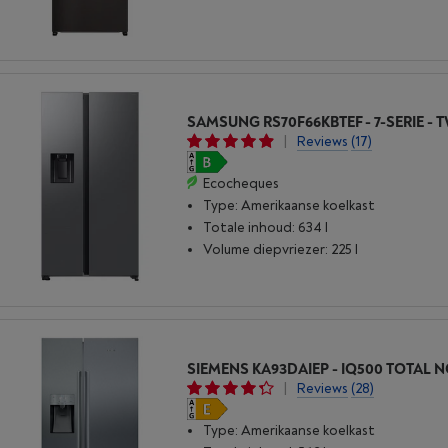
|
Reviews
(17)
Ecocheques
Type: Amerikaanse koelkast
Totale inhoud: 634 l
Volume diepvriezer: 225 l
|
Reviews
(28)
Type: Amerikaanse koelkast