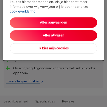
keuzes hieronder meedelen. Als je hier eerst meer
€ 17,99
informatie over wil, verwijzen wij je door naar onze
cookieverklaring
.
Koop nu
Alles aanvaarden
Vergelijken
Alles afwijzen
Ik kies mijn cookies
Troeven
Type: Muismat
Omschrijving: Ergonomisch ontwerp met anti-microbe
oppervlak
Toon alle specificaties
Beschikbaarheid
Specificaties
Reviews