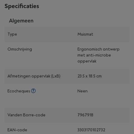
Specificaties
Algemeen
Type
Muismat
Omschrijving
Ergonomisch ontwerp
met anti-microbe
oppervlak
Afmetingen oppervlak (LxB)
23.5 x 18.5 cm
Ecocheques
Neen
Vanden Borre-code
7967918
EAN-code
3303170102732