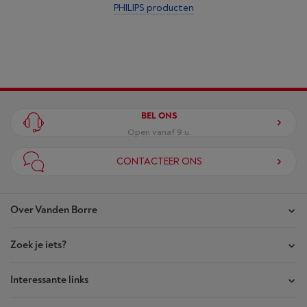
PHILIPS producten
BEL ONS
Open vanaf 9 u.
CONTACTEER ONS
Over Vanden Borre
Zoek je iets?
Onze winkels
Akte van Vertrouwen
Interessante links
Je bestellingen
Wie zijn we?