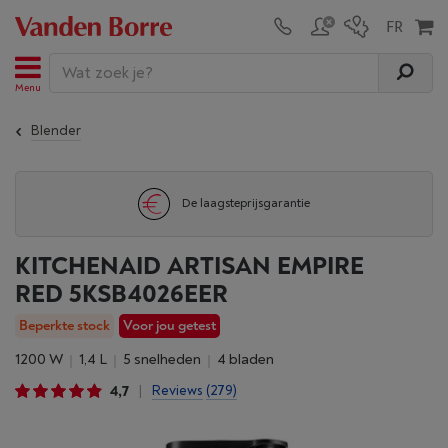
Menu
Blender
De laagsteprijsgarantie
KITCHENAID ARTISAN EMPIRE
RED 5KSB4026EER
Beperkte stock
Voor jou getest
1200 W
1,4 L
5 snelheden
4 bladen
4,7
Reviews
(279)
|