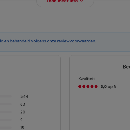
Toon meer info
ld en behandeld volgens onze
reviewvoorwaarden
.
Be
Kwaliteit
5,0
op 5
344
63
20
9
15