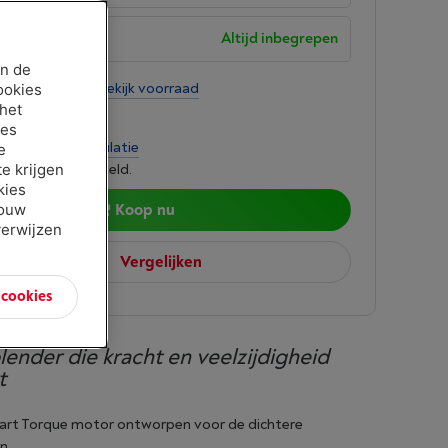
garantie
Altijd inbegrepen
an de
tens 3 weken
-
Bekijk voorraad
ookies
 het
9
ies
per maand
-
Simulatie
e
e krijgen
 lenen kost ook geld.
kies
jouw
Koop nu
verwijzen
Vergelijken
n cookies
lender die kracht en veelzijdigheid
t
art Torque motor ontworpen voor de dichtere
en