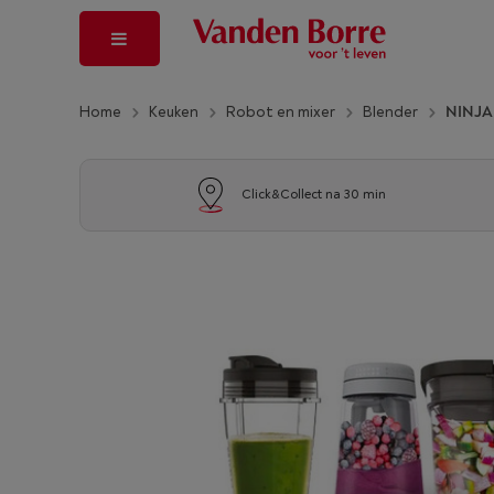
Home
Keuken
Robot en mixer
Blender
NINJA 
Click&Collect na 30 min