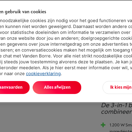
n gebruik van cookies
2 jaar
t noodzakelijke cookies zijn nodig voor het goed functioneren v
Binnen mins
en kunnen niet worden geweigerd. Daarnaast worden andere c
 voor statistische doeleinden om informatie te verzamelen over
€ 179,9
van onze website door jou en anderen; doelgroepgerichte cook
Of
betalen 
en gegevens over jouw internetgedrag om onze advertenties t
iseren; en conversatiecookies maken het mogelijk om toegang t
Let op, geld
ve chat met Vanden Borre. Voor alle niet strikt noodzakelijke coo
ij steeds jouw toestemming alvorens deze te plaatsen. Je kan 
ieronder meedelen. Als je hier eerst meer informatie over wil, 
oor naar onze
cookieverklaring
.
 aanvaarden
Alles afwijzen
Ik kies mij
De 3-in-1 b
combineer
1.200 W Sm
ingrediënt