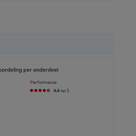
oordeling per onderdeel
Performance
4,6
op 5