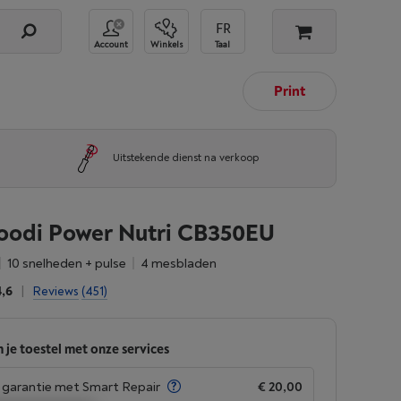
Account
Winkels
Taal
Print
Uitstekende dienst na verkoop
oodi Power Nutri CB350EU
10 snelheden + pulse
4 mesbladen
4,6
|
Reviews
(451)
 je toestel met onze services
garantie met Smart Repair
€ 20,00