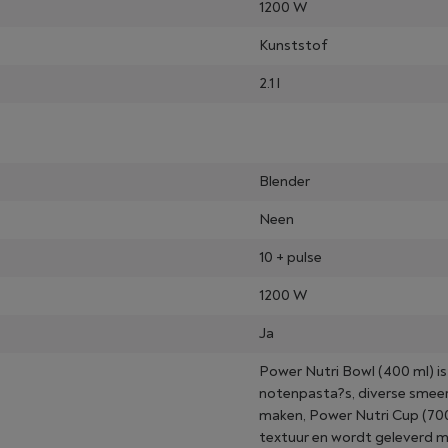
1200 W
Kunststof
2.1 l
Blender
Neen
10 + pulse
1200 W
Ja
Power Nutri Bowl (400 ml) is
notenpasta?s, diverse smeers
maken, Power Nutri Cup (700
textuur en wordt geleverd me