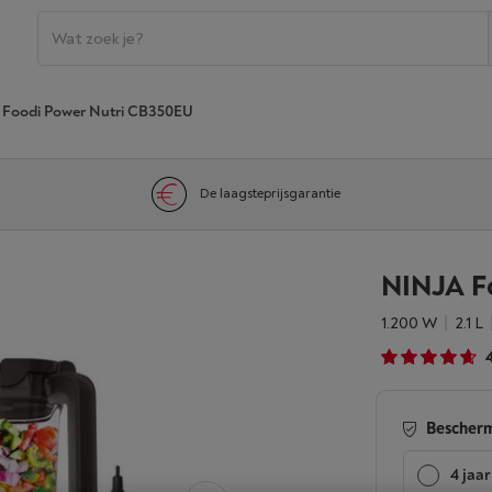
Foodi Power Nutri CB350EU
De laagsteprijsgarantie
NINJA F
1.200 W
2.1 L
Bescherm
4 jaar