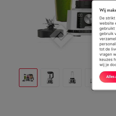
Wij make
De strik
website 
gebruikt
gebruik 
verzamel
personal
tot de li
vragen w
keuzes h
wij je d
Alles