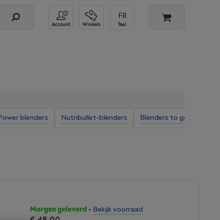
Account
Winkels
Taal
Power blenders
Nutribullet-blenders
Blenders to go
Phili
Morgen geleverd
-
Bekijk voorraad
€ 48,00