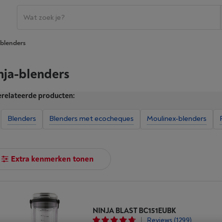
-blenders
nja-blenders
relateerde producten:
Blenders
Blenders met ecocheques
Moulinex-blenders
Extra kenmerken tonen
NINJA BLAST BC151EUBK
|
Reviews
(1299)