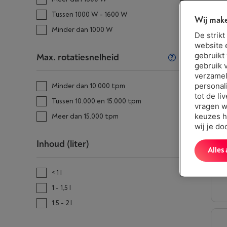
Tussen 1000 W - 1600 W
Wij make
Minder dan 1000 W
De strik
website 
gebruikt
Max. rotatiesnelheid
gebruik 
verzamel
personal
Minder dan 10.000 tpm
tot de li
Tussen 10.000 en 15.000 tpm
vragen w
keuzes h
Meer dan 15.000 tpm
wij je d
Inhoud (liter)
Alles
< 1 l
1 - 1,5 l
1,5 - 2 l