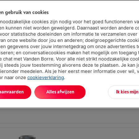
Vermogen: 520 W
n gebruik van cookies
Materiaal beker: Kunststof
Inhoud: 0.53 l
t noodzakelijke cookies zijn nodig voor het goed functioneren v
en kunnen niet worden geweigerd. Daarnaast worden andere c
 voor statistische doeleinden om informatie te verzamelen over
van onze website door jou en anderen; doelgroepgerichte cook
en gegevens over jouw internetgedrag om onze advertenties t
iseren; en conversatiecookies maken het mogelijk om toegang t
ve chat met Vanden Borre. Voor alle niet strikt noodzakelijke coo
ij steeds jouw toestemming alvorens deze te plaatsen. Je kan 
NINJA FOODI POWER NUTRI CB350EU
ieronder meedelen. Als je hier eerst meer informatie over wil, 
|
Reviews
(451)
oor naar onze
cookieverklaring
.
Vermogen: 1200 W
Materiaal beker: Kunststof
 aanvaarden
Alles afwijzen
Ik kies mij
Inhoud: 2.1 l