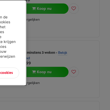
Koop nu
an de
Vergelijken
ookies
 het
ies
e
e krijgen
kies
jouw
Binnen minstens 3 weken
-
Bekijk
verwijzen
voorraad
€ 179,99
Koop nu
n cookies
Vergelijken