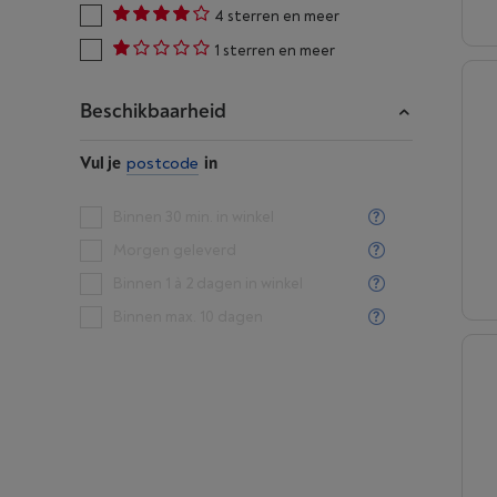
4 sterren en meer
1 sterren en meer
Beschikbaarheid
Vul je
postcode
in
Binnen 30 min. in winkel
Morgen geleverd
Binnen 1 à 2 dagen in winkel
Binnen max. 10 dagen