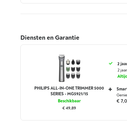
Diensten en Garantie
2 jaa
Functies
2 jaa
Alti
PHILIPS ALL-IN-ONE TRIMMER 5000
Smar
SERIES - MG5921/15
Genie
€ 7,
Beschikbaar
€ 49,89