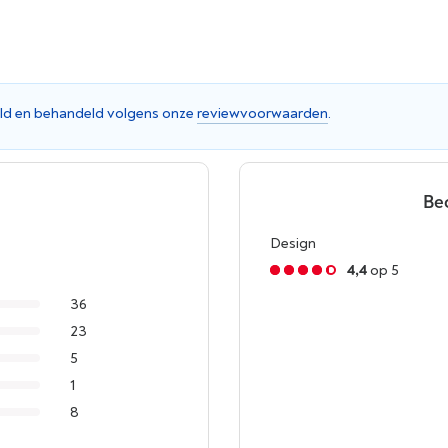
ld en behandeld volgens onze
reviewvoorwaarden
.
Be
Design
4,4
op 5
36
23
5
1
8