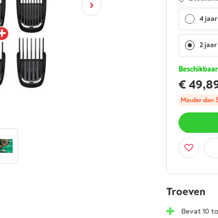
4 jaar
2 jaar
Beschikbaar
€ 49,8
Minder dan 5 
Troeven
Bevat 10 to