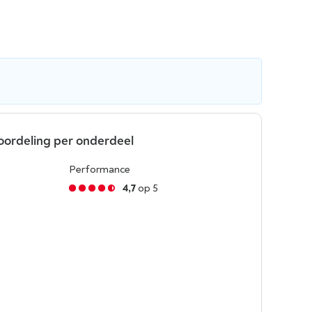
oordeling per onderdeel
Performance
4,7
op 5