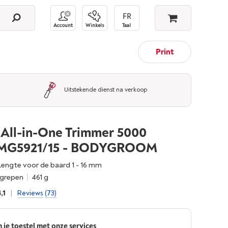
Account
Winkels
Taal
Print
Uitstekende dienst na verkoop
All-in-One Trimmer 5000
- MG5921/15 - BODYGROOM
Lengte voor de baard 1 - 16 mm
egrepen
461 g
,1
|
Reviews
(73)
 je toestel met onze services