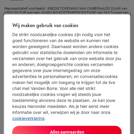
Representatief voorbeeld : KREDIETOPENING VAN ONBEPAALDE DUUR van
1.500,00 EUR aan een JAARLIJKS KOSTENPERCENTAGE van 14,5 % waarvan
0,02% maandelijkse kaartkosten van het geleende kapitaal (VARIABELE
debetrentevoet van 14,23%), en een debetrentevoet van 6,24%.
Wij maken gebruik van cookies
De strikt noodzakelijke cookies zijn nodig voor het
Binnen minstens 3 weken
-
Bekijk voorraad
goed functioneren van de website en kunnen niet
€ 549,00
worden geweigerd. Daarnaast worden andere cookies
gebruikt voor statistische doeleinden om informatie te
Of 18 betalingen van € 32,04 -
Meer info
verzamelen over het gebruik van onze website door jou
Debetrentevoet 6,24%, Kredietkost € 27,72
en anderen; doelgroepgerichte cookies verzamelen
gegevens over jouw internetgedrag om onze
Koop nu
advertenties te personaliseren; en conversatiecookies
maken het mogelijk om toegang te krijgen tot de live
Vergelijken
chat met Vanden Borre. Voor alle niet strikt
noodzakelijke cookies vragen wij steeds jouw
toestemming alvorens deze te plaatsen. Je kan jouw
keuzes hieronder meedelen. Als je hier eerst meer
informatie over wil, verwijzen wij je door naar onze
Vanden Borre Life Groot elektro
cookieverklaring
.
Verleng de levensduur van je toestellen met één abonnement
Dit product wordt
7 jaar
na aankoop gedekt.
Alles aanvaarden