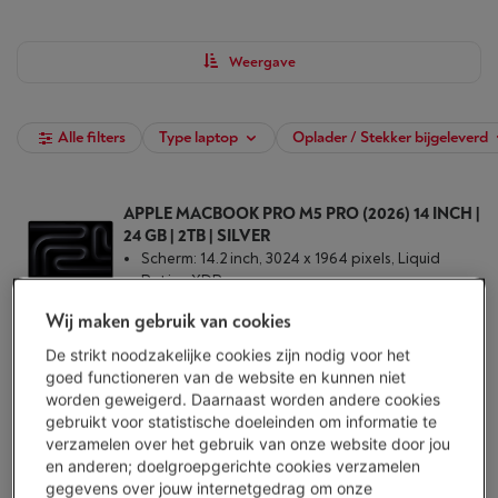
Weergave
Alle filters
Type laptop
Oplader / Stekker bijgeleverd
APPLE MACBOOK PRO M5 PRO (2026) 14 INCH |
24 GB | 2TB | SILVER
Scherm: 14.2 inch, 3024 x 1964 pixels, Liquid
Retina XDR
Processor: Apple M5 Pro-CPU 15 - GPU 16 core
Wij maken gebruik van cookies
Opslagcapaciteit: 2 TB SSD
Morgen geleverd
-
Bekijk voorraad
De strikt noodzakelijke cookies zijn nodig voor het
€ 3.499,00
goed functioneren van de website en kunnen niet
worden geweigerd. Daarnaast worden andere cookies
Koop nu
gebruikt voor statistische doeleinden om informatie te
verzamelen over het gebruik van onze website door jou
en anderen; doelgroepgerichte cookies verzamelen
Vergelijken
gegevens over jouw internetgedrag om onze