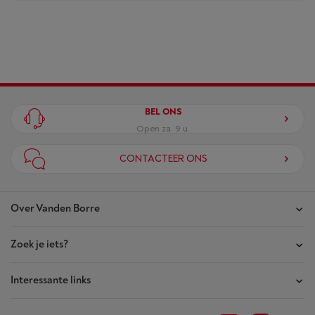
BEL ONS
Open za. 9 u.
CONTACTEER ONS
Over Vanden Borre
Zoek je iets?
Onze winkels
Akte van Vertrouwen
Interessante links
Je bestellingen
Wie zijn we?
Je herstellingen