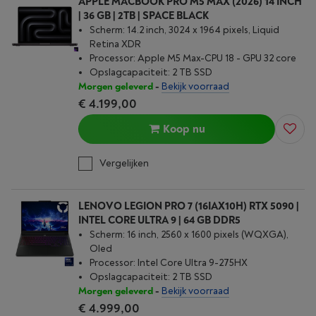
APPLE MACBOOK PRO M5 MAX (2026) 14 INCH
| 36 GB | 2TB | SPACE BLACK
Scherm: 14.2 inch, 3024 x 1964 pixels, Liquid
Retina XDR
Processor: Apple M5 Max-CPU 18 - GPU 32 core
Opslagcapaciteit: 2 TB SSD
Morgen geleverd
-
Bekijk voorraad
€ 4.199,00
Koop nu
Vergelijken
LENOVO LEGION PRO 7 (16IAX10H) RTX 5090 |
INTEL CORE ULTRA 9 | 64 GB DDR5
Scherm: 16 inch, 2560 x 1600 pixels (WQXGA),
Oled
Processor: Intel Core Ultra 9-275HX
Opslagcapaciteit: 2 TB SSD
Morgen geleverd
-
Bekijk voorraad
€ 4.999,00