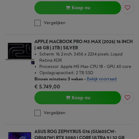
Koop nu
Vergelijken
APPLE MACBOOK PRO M5 MAX (2026) 16 INCH
| 48 GB | 2TB | SILVER
Scherm: 16.2 inch, 3456 x 2234 pixels, Liquid
Retina XDR
Processor: Apple M5 Max-CPU 18 - GPU 40 core
Opslagcapaciteit: 2 TB SSD
Binnen minstens 3 weken
-
Bekijk voorraad
€ 5.749,00
Koop nu
Vergelijken
ASUS ROG ZEPHYRUS G16 (GU605CW-
QR087W) RTX 5080 | CORE ULTRA 9 | 32 GB