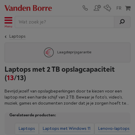
Menu
Laptops
Laagsteprijsgarantie
Laptops met 2 TB opslagcapaciteit
(
13
/13)
Bevrijd jezelf van opslagbeperkingen door te kiezen voor een
laptop met een harde schijf van 2 TB. Bewaar je foto's, video's,
muziek, games en documenten zonder dat je je zorgen hoeft te
maken over plaatstekort. Ze zijn perfect voor content creators,
Gerelateerde producten:
videografen en al wie met grote bestanden te maken krijgt. Zo
houdt de 2TB-laptop al je gegevens binnen handbereik. Verfijn je
zoekopdracht aan de hand van onze filters en koop nu je 2TB-
Laptops
Laptops met Windows 11
Lenovo-laptops
laptop bij Vanden Borre.