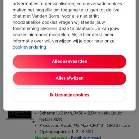
advertenties te personaliseren; en conversatiecookies
maken het mogelijk om toegang te krijgen tot de live
APPLE MACBOOK PRO M5 PRO (2026) 14 INCH |
chat met Vanden Borre. Voor alle niet strikt
24 GB | 2TB | SPACE BLACK
noodzakelijke cookies vragen wij steeds jouw
Scherm: 14.2 inch, 3024 x 1964 pixels, Liquid
toestemming alvorens deze te plaatsen. Je kan jouw
Retina XDR
keuzes hieronder meedelen. Als je hier eerst meer
Processor: Apple M5 Pro-CPU 15 - GPU 16 core
informatie over wil, verwijzen wij je door naar onze
Opslagcapaciteit: 2 TB SSD
cookieverklaring
.
Morgen geleverd
-
Bekijk voorraad
€ 3.479,00
Alles aanvaarden
Koop nu
Alles afwijzen
Vergelijken
Ik kies mijn cookies
APPLE MACBOOK PRO M5 MAX (2026) 16 INCH
| 36 GB | 2TB | SILVER
Scherm: 16.2 inch, 3456 x 2234 pixels, Liquid
Retina XDR
Processor: Apple M5 Max-CPU 18 - GPU 32 core
Opslagcapaciteit: 2 TB SSD
Morgen geleverd
-
Bekijk voorraad