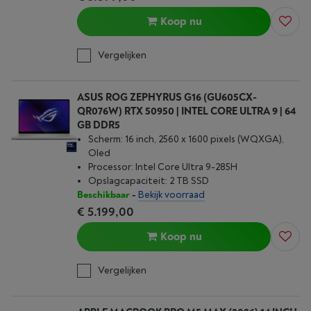
Koop nu
Vergelijken
ASUS ROG ZEPHYRUS G16 (GU605CX-
QR076W) RTX 50950 | INTEL CORE ULTRA 9 | 64
GB DDR5
Scherm: 16 inch, 2560 x 1600 pixels (WQXGA),
Oled
Processor: Intel Core Ultra 9-285H
Opslagcapaciteit: 2 TB SSD
Beschikbaar
-
Bekijk voorraad
€ 5.199,00
Koop nu
Vergelijken