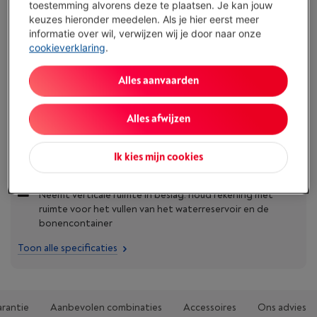
toestemming alvorens deze te plaatsen. Je kan jouw
keuzes hieronder meedelen. Als je hier eerst meer
informatie over wil, verwijzen wij je door naar onze
Troeven
cookieverklaring
.
Geïntegreerde koffiemolen met 8 maalstanden: pas de
maling aan voor een optimale smaak
Alles aanvaarden
3 temperatuurinstellingen + Thermoblock: stabiele
extractie om het zetproces aan te passen aan het type
Alles afwijzen
koffie
My LatteArt-mondstuk: fijn melkschuim voor cappuccino's
Ik kies mijn cookies
en lattes in barista-stijl
Neemt verticale ruimte in beslag: houd rekening met
ruimte voor het vullen van het waterreservoir en de
bonencontainer
Toon alle specificaties
arantie
Aanbevolen combinaties
Accessoires
Ons advies