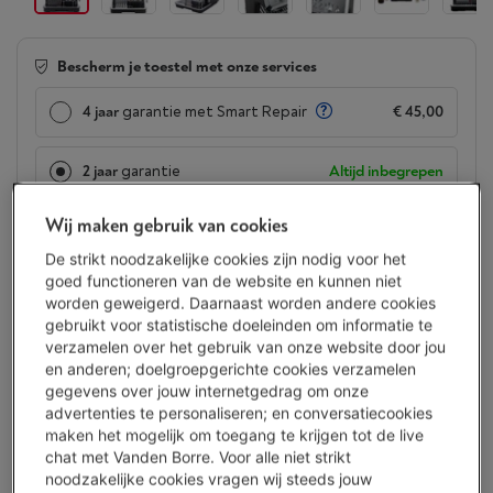
Bescherm je toestel met onze services
4 jaar
garantie met Smart Repair
€ 45,00
2 jaar
garantie
Altijd inbegrepen
Wij maken gebruik van cookies
Beschikbaar
-
Bekijk voorraad
€ 359,00
De strikt noodzakelijke cookies zijn nodig voor het
goed functioneren van de website en kunnen niet
Of
betalen per maand
-
Simulatie
worden geweigerd. Daarnaast worden andere cookies
Let op, geld lenen kost ook geld.
gebruikt voor statistische doeleinden om informatie te
Minder dan 5 in stock, bestel nu!
verzamelen over het gebruik van onze website door jou
en anderen; doelgroepgerichte cookies verzamelen
gegevens over jouw internetgedrag om onze
Koop nu
advertenties te personaliseren; en conversatiecookies
maken het mogelijk om toegang te krijgen tot de live
Vergelijken
chat met Vanden Borre. Voor alle niet strikt
noodzakelijke cookies vragen wij steeds jouw