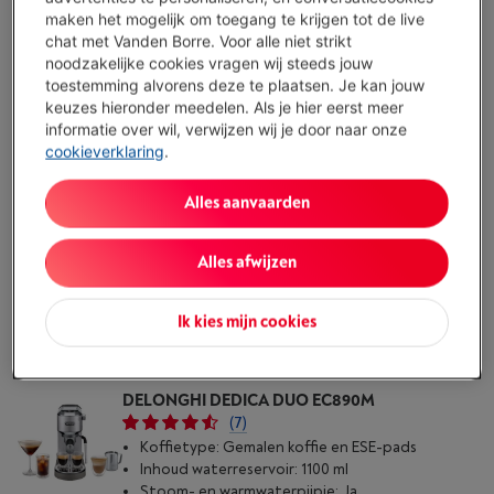
maken het mogelijk om toegang te krijgen tot de live
Vergelijken
chat met Vanden Borre. Voor alle niet strikt
noodzakelijke cookies vragen wij steeds jouw
toestemming alvorens deze te plaatsen. Je kan jouw
DELONGHI LINEA CLASSIC EM450.M
keuzes hieronder meedelen. Als je hier eerst meer
(12)
informatie over wil, verwijzen wij je door naar onze
Koffietype: Gemalen koffie en ESE-pads
cookieverklaring
.
Inhoud waterreservoir: 1700 ml
Stoom- en warmwaterpijpje: Ja
Alles aanvaarden
Binnen 3-7 dagen
-
Bekijk voorraad
€ 149,00
Alles afwijzen
Koop nu
Ik kies mijn cookies
Vergelijken
DELONGHI DEDICA DUO EC890M
(7)
Koffietype: Gemalen koffie en ESE-pads
Inhoud waterreservoir: 1100 ml
Stoom- en warmwaterpijpje: Ja