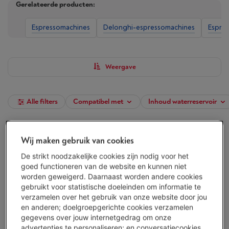
Gerelateerde producten:
Espressomachines
Delonghi-espressomachines
Espres
Weergave
Alle filters
Compatibel met
Inhoud waterreservoir
DELONGHI EC 201.CD.B
Wij maken gebruik van cookies
(129)
De strikt noodzakelijke cookies zijn nodig voor het
Koffietype: Gemalen koffie en ESE-pads
goed functioneren van de website en kunnen niet
Inhoud waterreservoir: 1000 ml
worden geweigerd. Daarnaast worden andere cookies
Stoom- en warmwaterpijpje: Ja
gebruikt voor statistische doeleinden om informatie te
Morgen geleverd
-
Bekijk voorraad
verzamelen over het gebruik van onze website door jou
€ 124,00
en anderen; doelgroepgerichte cookies verzamelen
gegevens over jouw internetgedrag om onze
Koop nu
advertenties te personaliseren; en conversatiecookies