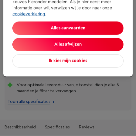
keuzes hieronder meedelen. Als je hier eerst meer
informatie over wil, verwijzen wij je door naar onze
Beperkt beschikbaar
-
Bekijk voorraad
cookieverklaring
.
€ 12,99
Alles aanvaarden
Koop nu
Alles afwijzen
Vergelijken
Ik kies mijn cookies
Troeven
Voor optimale levensduur van je toestel dien je elke 6
maanden je filter te vervangen
Toon alle specificaties
Beschikbaarheid
Specificaties
Reviews