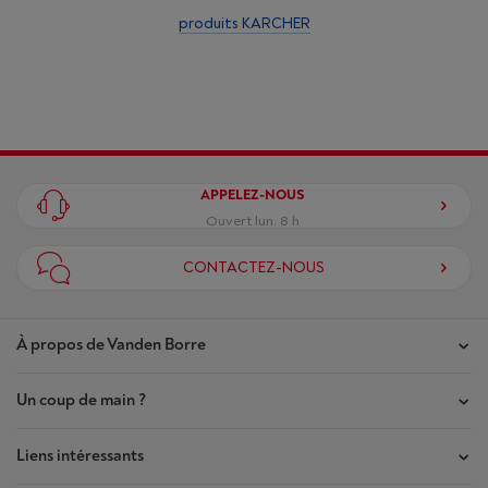
produits KARCHER
APPELEZ-NOUS
Ouvert lun. 8 h
CONTACTEZ-NOUS
À propos de Vanden Borre
Un coup de main ?
Nos magasins
Contrat de Confiance
Liens intéressants
Mes commandes
Qui sommes-nous ?