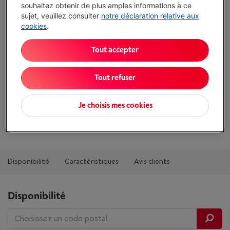
souhaitez obtenir de plus amples informations à ce
J'achète
sujet, veuillez consulter
notre déclaration relative aux
cookies
.
Comparer
Tout accepter
Tout refuser
Atouts
Description: Pierre. Nettoyage sans traces
Je choisis mes cookies
Afficher toutes les caractéristiques
Disponibilité
Caractéristiques
Avis clients
Disponibilité