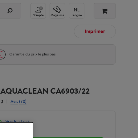
Compte
Magasins
Langue
Imprimer
Garantie du prix le plus bas
S AQUACLEAN CA6903/22
,1
|
Avis
(70)
n
-
Voir le stock
9