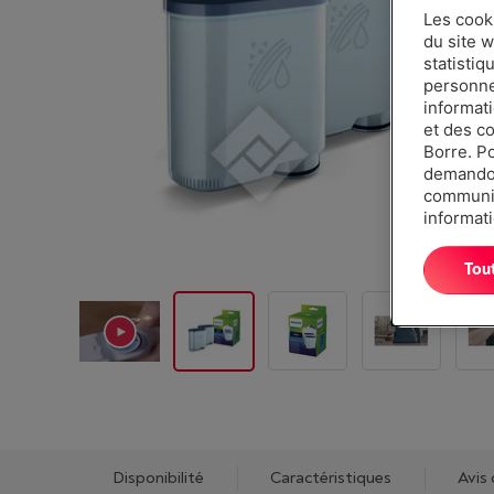
Les cook
du site w
statistiq
personnes
informat
et des c
Borre. P
demandon
communiq
informati
Tou
Disponibilité
Caractéristiques
Avis 