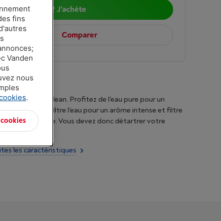
ionnement
J'achète
des fins
d'autres
Comparer
es
 annonces;
vec Vanden
ous
ouvez nous
amples
 cookies
.
 2 filtres Aqua Clean. Profitez de l'eau pure pour un
fé. L'AquaClean filtre l'eau pour un arôme intense et filtre
 cookies
partie du calcaire. Vous devez donc détartrer votre
ins souvent.
utes les caractéristiques