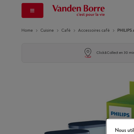
Home
Cuisine
Café
Accessoires café
PHILIPS
Click&Collect en 30 mi
Nous uti