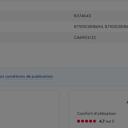
8374643
8710103818694, 8710103818
CA6903/22
nos
conditions de publication
.
Confort d'utilisation
4,7
sur 5