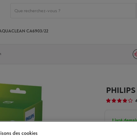
 AQUACLEAN CA6903/22
n
PHILIP
4
Livré demai
€ 29,9
lisons des cookies