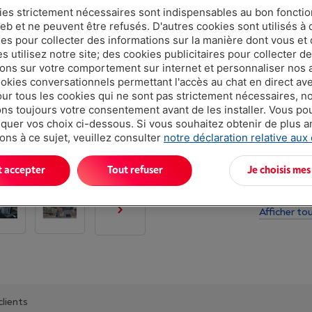
ies strictement nécessaires sont indispensables au bon fonct
eb et ne peuvent être refusés. D'autres cookies sont utilisés à 
ues pour collecter des informations sur la manière dont vous et 
 utilisez notre site; des cookies publicitaires pour collecter d
ions sur votre comportement sur internet et personnaliser nos
ookies conversationnels permettant l'accès au chat en direct a
our tous les cookies qui ne sont pas strictement nécessaires, n
Atouts
s toujours votre consentement avant de les installer. Vous p
uer vos choix ci-dessous. Si vous souhaitez obtenir de plus 
ons à ce sujet, veuillez consulter
notre déclaration relative aux
Description:
délicieux ca
t accepter
Tout refuser
Je choisis mes
une grande 
machine mo
Afficher to
clients