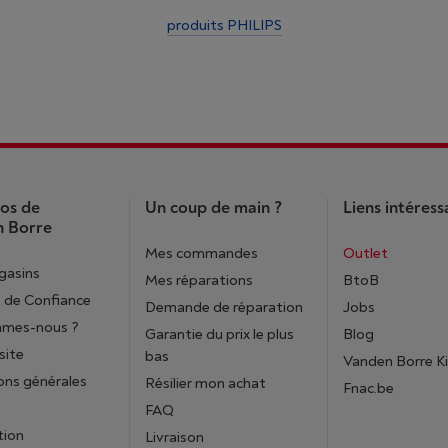
produits PHILIPS
os de
Un coup de main ?
Liens intéress
 Borre
Mes commandes
Outlet
gasins
Mes réparations
BtoB
 de Confiance
Demande de réparation
Jobs
mmes-nous ?
Garantie du prix le plus
Blog
site
bas
Vanden Borre K
ons générales
Résilier mon achat
Fnac.be
FAQ
tion
Livraison