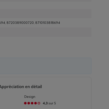
694, 8720389000720, 8710103818694
Appréciation en détail
Design
4,3
sur 5