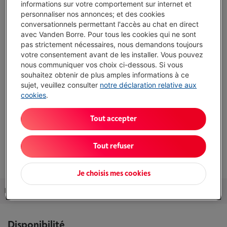
informations sur votre comportement sur internet et
personnaliser nos annonces; et des cookies
Comparer
conversationnels permettant l'accès au chat en direct
avec Vanden Borre. Pour tous les cookies qui ne sont
pas strictement nécessaires, nous demandons toujours
votre consentement avant de les installer. Vous pouvez
nous communiquer vos choix ci-dessous. Si vous
Caractéristiques
souhaitez obtenir de plus amples informations à ce
Type d'accessoire: Produit de nettoyage
sujet, veuillez consulter
notre déclaration relative aux
cookies
.
Description: Neutralise les odeurs et nettoie en
profondeur pour un environnem
Tout accepter
Écochèques: Non
Tout refuser
Afficher toutes les caractéristiques
Je choisis mes cookies
Disponibilité
Caractéristiques
Avis clients
Nos conseils
Disponibilité