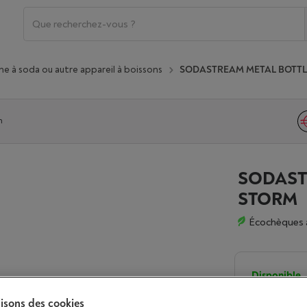
e à soda ou autre appareil à boissons
SODASTREAM METAL BOTTLE
n
SODAST
STORM
Écochèques 
Disponible
€ 29,9
lisons des cookies