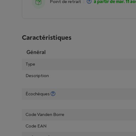
Point de retrait
:
à partir de mar. 11 ao
Caractéristiques
Général
Type
Description
Écochèques
Code Vanden Borre
Code EAN