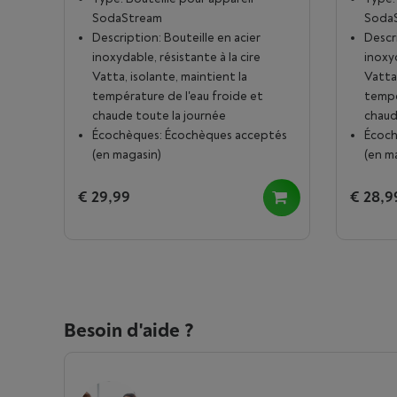
SodaStream
Soda
Description: Bouteille en acier
Descr
inoxydable, résistante à la cire
inoxyd
Vatta, isolante, maintient la
Vatta,
température de l'eau froide et
tempé
chaude toute la journée
chaud
Écochèques: Écochèques acceptés
Écoch
(en magasin)
(en m
€ 29,99
€ 28,9
Besoin d'aide ?