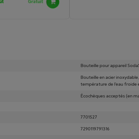
ût
Gratuit
Bouteille pour appareil Sod
Bouteille en acier inoxydable,
température de l'eau froide 
Écochèques acceptés (en ma
7701527
7290119791316