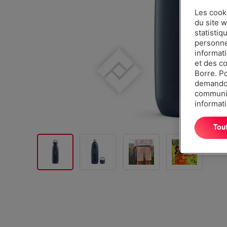
Les cook
du site w
statistiq
personnes
informat
et des c
Borre. P
demandon
communiq
informati
Tou