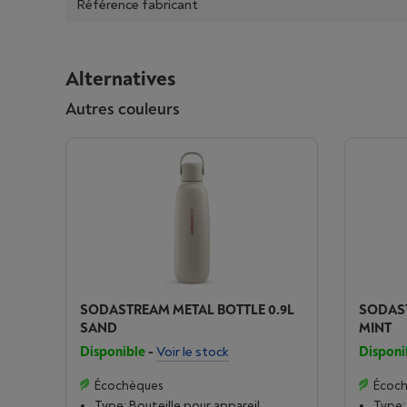
Référence fabricant
Alternatives
Autres couleurs
SODASTREAM METAL BOTTLE 0.9L
SODAST
SAND
MINT
Disponible
-
Voir le stock
Disponi
Écochèques
Écoc
Type: Bouteille pour appareil
Type: