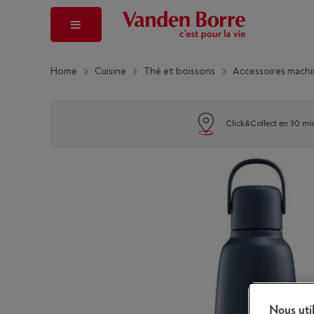
Home
Cuisine
Thé et boissons
Accessoires machin
Click&Collect en 30 mi
Nous uti