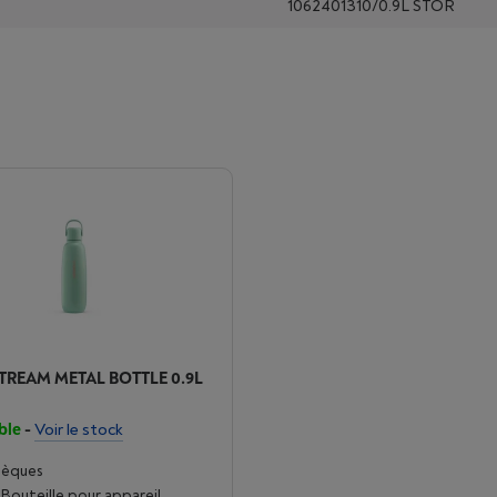
1062401310/0.9L STOR
REAM METAL BOTTLE 0.9L
ble
-
Voir le stock
hèques
 Bouteille pour appareil