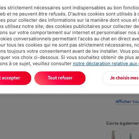
Moins de 5 e
ies strictement nécessaires sont indispensables au bon fonct
eb et ne peuvent être refusés. D'autres cookies sont utilisés à 
ues pour collecter des informations sur la manière dont vous et 
 utilisez notre site; des cookies publicitaires pour collecter d
ions sur votre comportement sur internet et personnaliser nos
ookies conversationnels permettant l'accès au chat en direct a
our tous les cookies qui ne sont pas strictement nécessaires, n
s toujours votre consentement avant de les installer. Vous p
uer vos choix ci-dessous. Si vous souhaitez obtenir de plus 
Atouts
ons à ce sujet, veuillez consulter
notre déclaration relative aux
Description:
t accepter
Tout refuser
Je choisis mes
isolante, m
journée
Afficher to
Existe égalemen