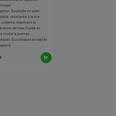
Stream
iption: Bouteille en acier
able, résistante à la cire
 isolante, maintient la
rature de l'eau froide et
e toute la journée
èques: Écochèques acceptés
agasin)
9