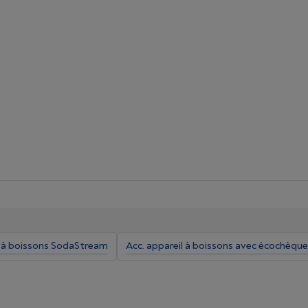
l à boissons SodaStream
Acc. appareil à boissons avec écochèqu