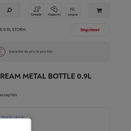
Compte
Magasins
Langue
Imprimer
 0.9L STORM
Garantie du prix le plus bas
REAM METAL BOTTLE 0.9L
acceptés
-
Voir le stock
9