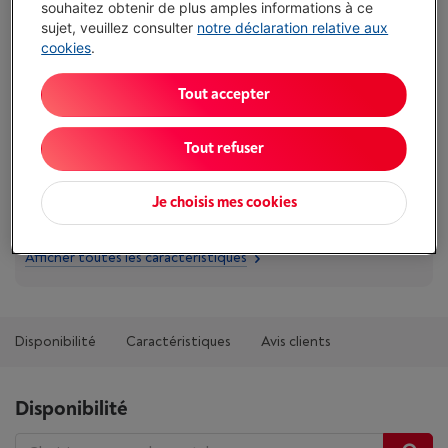
€ 29,00
souhaitez obtenir de plus amples informations à ce
sujet, veuillez consulter
notre déclaration relative aux
J'achète
cookies
.
Comparer
Tout accepter
Tout refuser
Atouts
Je choisis mes cookies
Description: Bouteille pour SKC01
Afficher toutes les caractéristiques
Disponibilité
Caractéristiques
Avis clients
Disponibilité