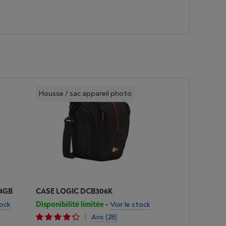
Housse / sac appareil photo
64GB
CASE LOGIC DCB306K
tock
Disponibilité limitée
-
Voir le stock
|
Avis
(28)