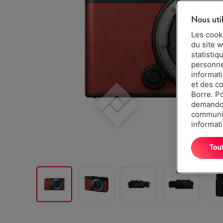
Nous uti
Les cook
du site w
statistiq
personnes
informat
et des c
Borre. P
demandon
communiq
informati
Tou