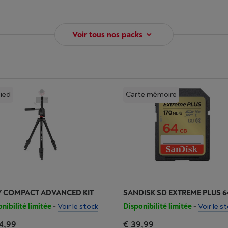
Voir tous nos packs
ied
Carte mémoire
Y COMPACT ADVANCED KIT
SANDISK SD EXTREME PLUS 
nibilité limitée
-
Voir le stock
Disponibilité limitée
-
Voir le s
4,99
€ 39,99