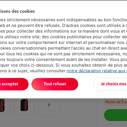
Vitesse en raf
lisons des cookies
ies strictement nécessaires sont indispensables au bon fonct
Protégez
eb et ne peuvent être refusés. D'autres cookies sont utilisés à 
ues pour collecter des informations sur la manière dont vous et 
5 ans
 utilisez notre site; des cookies publicitaires pour collecter d
ions sur votre comportement sur internet et personnaliser nos
ookies conversationnels permettant l'accès au chat en direct a
our tous les cookies qui ne sont pas strictement nécessaires, n
2 ans
s toujours votre consentement avant de les installer. Vous p
uer vos choix ci-dessous. Si vous souhaitez obtenir de plus 
Livré demai
ons à ce sujet, veuillez consulter
notre déclaration relative aux
€ 1.69
t accepter
Tout refuser
Je choisis mes
Ou 24 mensu
Taux débiteu
Moins de 5 e