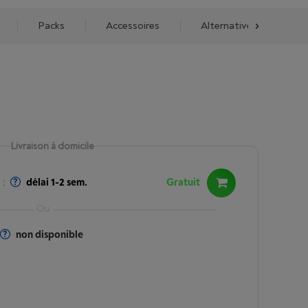
Packs
Accessoires
Alternatives
No
Livraison à domicile
:
délai 1-2 sem.
Gratuit
non disponible