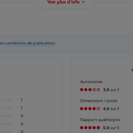
Voir plus d'info
nos
conditions de publication
.
Autonomie
3,0
sur 5
1
Dimensions / poids
1
4,0
sur 5
0
Rapport qualité/prix
0
5,0
sur 5
0