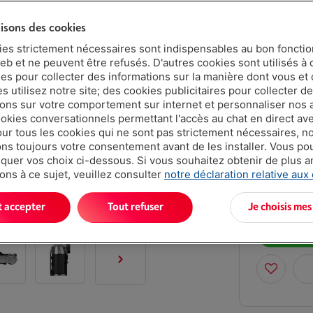
lisons des cookies
Protégez
ies strictement nécessaires sont indispensables au bon fonct
5 ans
eb et ne peuvent être refusés. D'autres cookies sont utilisés à 
ues pour collecter des informations sur la manière dont vous et 
 utilisez notre site; des cookies publicitaires pour collecter d
ions sur votre comportement sur internet et personnaliser nos
2 ans
ookies conversationnels permettant l'accès au chat en direct a
our tous les cookies qui ne sont pas strictement nécessaires, n
Dans 1-2 se
s toujours votre consentement avant de les installer. Vous p
uer vos choix ci-dessous. Si vous souhaitez obtenir de plus 
€ 1.49
ons à ce sujet, veuillez consulter
notre déclaration relative aux
Ou 24 mensu
Taux débiteu
t accepter
Tout refuser
Je choisis mes