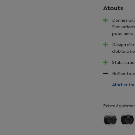
Atouts
Donnez un a
Simulations"
populaires
Design rétr
d'obturation
Stabilisatio
Boîtier four
Afficher to
Existe égalemen