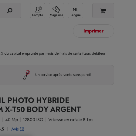
Compte
Magasins
Langue
Imprimer
 capital emprunté par mois de frais de carte (taux débiteur
Un service après-vente sans pareil
IL PHOTO HYBRIDE
M X-T50 BODY ARGENT
C
40 Mp
12800 ISO
Vitesse en rafale 8 fps
4,5
|
Avis
(2)