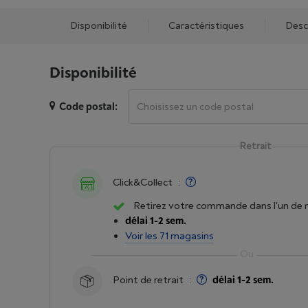
Disponibilité
Caractéristiques
Desc
Disponibilité
Code postal:
Retrait
Click&Collect
:
Retirez votre commande dans l'un de 
délai 1-2 sem.
Voir les 71 magasins
Point de retrait
:
délai 1-2 sem.