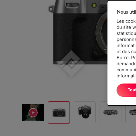
Nous uti
Les cook
du site w
statistiq
personnes
informat
et des c
Borre. P
demandon
communiq
informati
Tou