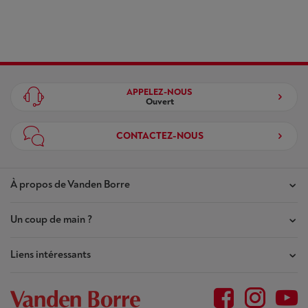
APPELEZ-NOUS
Ouvert
CONTACTEZ-NOUS
À propos de Vanden Borre
Un coup de main ?
Nos magasins
Contrat de Confiance
Liens intéressants
Mes commandes
Qui sommes-nous ?
Mes réparations
Outlet
Plan du site