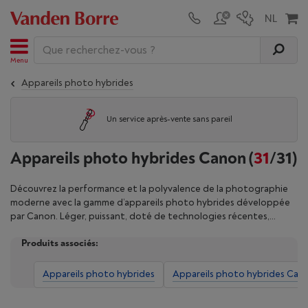
Menu
Appareils photo hybrides
Un service après-vente sans pareil
Appareils photo hybrides Canon
(
31
/31)
Découvrez la performance et la polyvalence de la photographie
moderne avec la gamme d’appareils photo hybrides développée
par Canon. Léger, puissant, doté de technologies récentes,
l'hybride Canon combine la qualité d’un reflex à la mobilité d'un
Produits associés:
compact. Photographe amateur ou professionnel, profitez d’une
mise au point ultra-rapide, d’une qualité d’image exceptionnelle
et de performances vidéo 4K. Grâce à une large gamme
Appareils photo hybrides
Appareils photo hybrides Can
d’objectifs interchangeables et à une utilisation intuitive,
multipliez vos projets créatifs avec les appareils hybrides Canon.