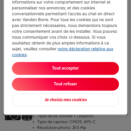
informations sur votre comportement sur internet et
Comparer
personnaliser nos annonces; et des cookies
conversationnels permettant l'accès au chat en direct
avec Vanden Borre. Pour tous les cookies qui ne sont
CANON EOS R100 18-45 IS STM PACK
pas strictement nécessaires, nous demandons toujours
(9)
votre consentement avant de les installer. Vous pouvez
Type de kit: Boîtier + 1 objectif
nous communiquer vos choix ci-dessous. Si vous
Type de capteur: CMOS, APS-C
souhaitez obtenir de plus amples informations à ce
Résolution photo: 24 Mp
sujet, veuillez consulter
notre déclaration relative aux
Livré demain
-
Voir le stock
cookies
.
€ 649,00
Tout accepter
J'achète
Tout refuser
Comparer
Je choisis mes cookies
CANON EOS R50 V BLACK RF-S14-30MM F4-6.3
IS STM PZ
Type de kit: Boîtier + 1 objectif
Type de capteur: CMOS, APS-C
Résolution photo: 25.5 Mp