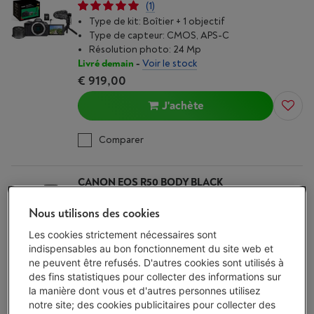
(1)
Type de kit: Boîtier + 1 objectif
Type de capteur: CMOS, APS-C
Résolution photo: 24 Mp
Livré demain
-
Voir le stock
€ 919,00
J'achète
Comparer
CANON EOS R50 BODY BLACK
(6)
Nous utilisons des cookies
Type de kit: Boîtier
Type de capteur: APS-C
Les cookies strictement nécessaires sont
Résolution photo: 24.2 Mp
indispensables au bon fonctionnement du site web et
Livré demain
-
Voir le stock
ne peuvent être refusés. D'autres cookies sont utilisés à
€ 789,00
des fins statistiques pour collecter des informations sur
la manière dont vous et d'autres personnes utilisez
J'achète
notre site; des cookies publicitaires pour collecter des