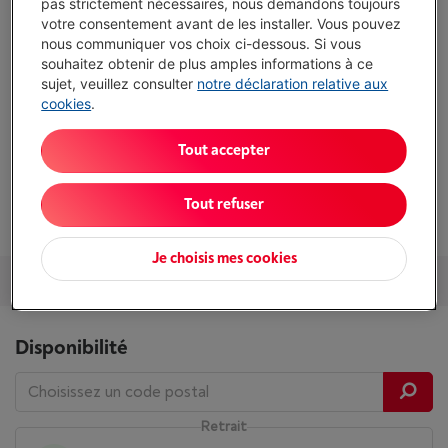
pas strictement nécessaires, nous demandons toujours
votre consentement avant de les installer. Vous pouvez
nous communiquer vos choix ci-dessous. Si vous
souhaitez obtenir de plus amples informations à ce
sujet, veuillez consulter
notre déclaration relative aux
Atouts
cookies
.
Capacité : 0.5 l
Tout accepter
Éclairage LED: Oui
Afficher toutes les caractéristiques
Tout refuser
Je choisis mes cookies
Services et Garantie
Packs
Accessoires
Nos conseils
Disponibilité
Retrait