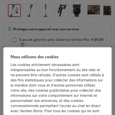
Protégez votre appareil avec nos services
5 ans
de garantie avec Garantie Service Plus
€ 69,00
Nous utilisons des cookies
2 ans
de garantie
Toujours inclus
Les cookies strictement nécessaires sont
indispensables au bon fonctionnement du site web et
Disponible
-
Voir le stock
ne peuvent être refusés. D'autres cookies sont utilisés à
€ 249,00
des fins statistiques pour collecter des informations sur
la manière dont vous et d'autres personnes utilisez
Ou
payer par mois
-
Simulation
notre site; des cookies publicitaires pour collecter des
Attention, emprunter de l'argent coûte aussi de l'argent.
informations sur votre comportement sur internet et
personnaliser nos annonces; et des cookies
J'achète
conversationnels permettant l'accès au chat en direct
avec Vanden Borre. Pour tous les cookies qui ne sont
Comparer