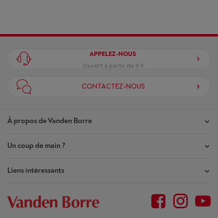
APPELEZ-NOUS
Ouvert à partir de 9 h
CONTACTEZ-NOUS
À propos de Vanden Borre
Un coup de main ?
Nos magasins
Contrat de Confiance
Liens intéressants
Mes commandes
Qui sommes-nous ?
Mes réparations
Outlet
Plan du site
Demande de réparation
BtoB