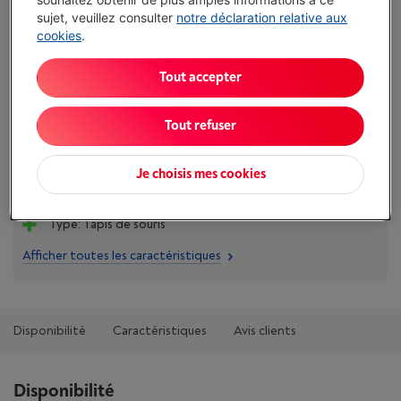
sujet, veuillez consulter
notre déclaration relative aux
€ 19,99
cookies
.
J'achète
Tout accepter
Comparer
Tout refuser
Je choisis mes cookies
Atouts
Type: Tapis de souris
Afficher toutes les caractéristiques
Disponibilité
Caractéristiques
Avis clients
Disponibilité