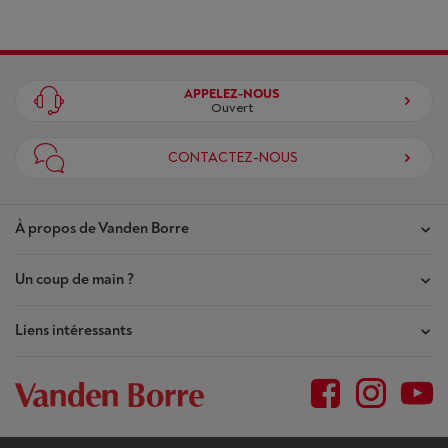
APPELEZ-NOUS
Ouvert
CONTACTEZ-NOUS
À propos de Vanden Borre
Un coup de main ?
Nos magasins
Contrat de Confiance
Liens intéressants
Mes commandes
Qui sommes-nous ?
Mes réparations
Outlet
Plan du site
Demande de réparation
BtoB
Conditions générales
Résilier mon achat