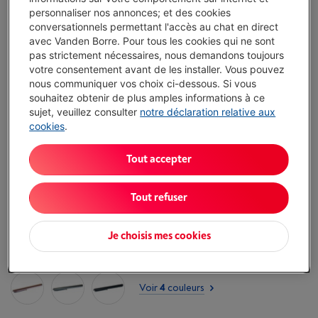
€ 9,99
personnaliser nos annonces; et des cookies
conversationnels permettant l'accès au chat en direct
J'achète
avec Vanden Borre. Pour tous les cookies qui ne sont
pas strictement nécessaires, nous demandons toujours
Comparer
votre consentement avant de les installer. Vous pouvez
nous communiquer vos choix ci-dessous. Si vous
souhaitez obtenir de plus amples informations à ce
sujet, veuillez consulter
notre déclaration relative aux
cookies
.
Atouts
Type: Stylet pour écran tactile
Tout accepter
Compatibilité: Tablette
Tout refuser
Afficher toutes les caractéristiques
Je choisis mes cookies
Existe également dans d'autres couleurs
Voir
4
couleurs