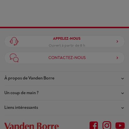
APPELEZ-NOUS
Ouvert à partir de 8 h
CONTACTEZ-NOUS
À propos de Vanden Borre
Un coup de main ?
Nos magasins
Contrat de Confiance
Liens intéressants
Mes commandes
Qui sommes-nous ?
Mes réparations
Outlet
Plan du site