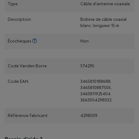
Type
Câble d'antenne coaxiale
Description
Bobine de câble coaxial
blanc, longueur 15 m
Écochèques
Non
Code Vanden Borre
574295
Code EAN
3465810188688,
3465810887505,
3465811925404,
3663004298032
Référence fabricant
4298039