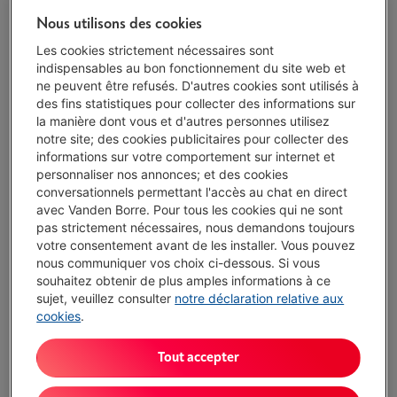
Nous utilisons des cookies
Livré demain
-
Voir le stock
€ 108,95
Les cookies strictement nécessaires sont
indispensables au bon fonctionnement du site web et
Ou
payer par mois
-
Simulation
ne peuvent être refusés. D'autres cookies sont utilisés à
Attention, emprunter de l'argent coûte aussi de l'argent.
des fins statistiques pour collecter des informations sur
la manière dont vous et d'autres personnes utilisez
J'achète
notre site; des cookies publicitaires pour collecter des
informations sur votre comportement sur internet et
Comparer
personnaliser nos annonces; et des cookies
conversationnels permettant l'accès au chat en direct
avec Vanden Borre. Pour tous les cookies qui ne sont
pas strictement nécessaires, nous demandons toujours
votre consentement avant de les installer. Vous pouvez
Atouts
nous communiquer vos choix ci-dessous. Si vous
souhaitez obtenir de plus amples informations à ce
Fréquence de rafraîchissement jusqu'à 120 Hz
sujet, veuillez consulter
notre déclaration relative aux
cookies
.
Bande passante jusqu'à 48 Gbps
Résolution d'écran 8K
Tout accepter
Afficher toutes les caractéristiques