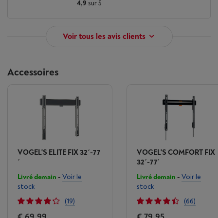
4,9
sur 5
Voir tous les avis clients
Accessoires
VOGEL'S ELITE FIX 32´-77
VOGEL'S COMFORT FIX
´
32´-77´
Livré demain
-
Voir le
Livré demain
-
Voir le
stock
stock
(19)
(66)
€ 69,99
€ 79,95