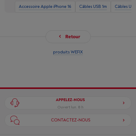
Accessoire Apple iPhone 16
Câbles USB 1m
Câbles USB
Retour
produits WEFIX
APPELEZ-NOUS
Ouvert lun. 8 h
CONTACTEZ-NOUS