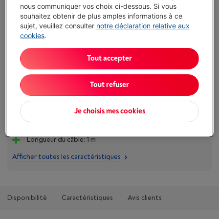
nous communiquer vos choix ci-dessous. Si vous
€ 14,99
souhaitez obtenir de plus amples informations à ce
sujet, veuillez consulter
notre déclaration relative aux
J'achète
cookies
.
Tout accepter
Comparer
Tout refuser
Atouts
Je choisis mes cookies
Connexion USB: USB type A + USB Type C
Longueur du câble: 1 m
Afficher toutes les caractéristiques
Disponibilité
Caractéristiques
Avis clients