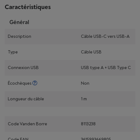
Caractéristiques
Général
Description
Câble USB-C vers USB-A
Type
Câble USB
Connexion USB
USB type A + USB Type C
Écochèques
Non
Longueur du câble
1 m
Code Vanden Borre
8113238
Code EAN
3615993669805