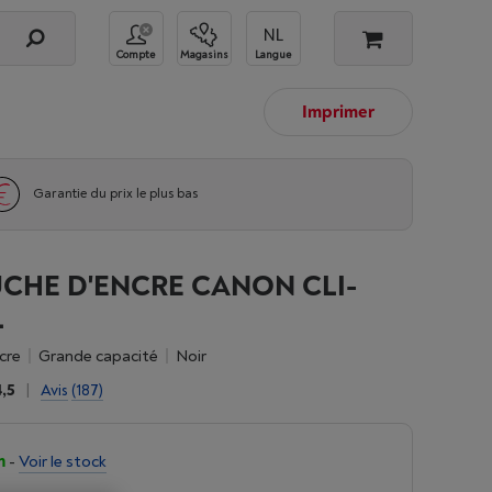
Compte
Magasins
Langue
Imprimer
Garantie du prix le plus bas
CHE D'ENCRE CANON CLI-
L
cre
grande capacité
noir
4,5
|
Avis
(187)
n
-
Voir le stock