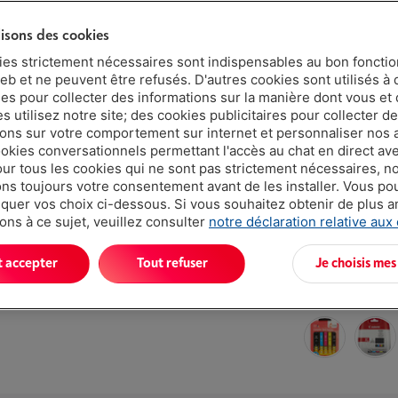
€ 21,99
lisons des cookies
ies strictement nécessaires sont indispensables au bon fonct
eb et ne peuvent être refusés. D'autres cookies sont utilisés à 
ues pour collecter des informations sur la manière dont vous et 
 utilisez notre site; des cookies publicitaires pour collecter d
ions sur votre comportement sur internet et personnaliser nos
ookies conversationnels permettant l'accès au chat en direct a
Atouts
our tous les cookies qui ne sont pas strictement nécessaires, n
s toujours votre consentement avant de les installer. Vous p
Couleur: No
uer vos choix ci-dessous. Si vous souhaitez obtenir de plus 
ons à ce sujet, veuillez consulter
notre déclaration relative aux
Afficher to
t accepter
Tout refuser
Je choisis mes
Existe égalemen