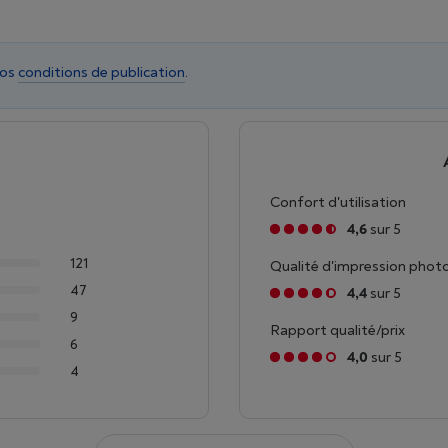
nos
conditions de publication
.
Confort d'utilisation
4,6
sur 5
121
Qualité d'impression phot
47
4,4
sur 5
9
Rapport qualité/prix
6
4,0
sur 5
4