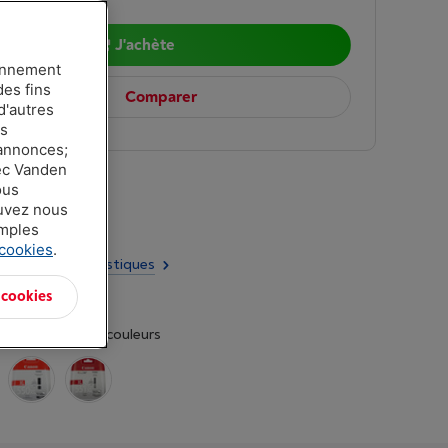
J'achète
ionnement
des fins
Comparer
d'autres
es
 annonces;
vec Vanden
ous
ouvez nous
ir
amples
 cookies
.
utes les caractéristiques
 cookies
t dans d'autres couleurs