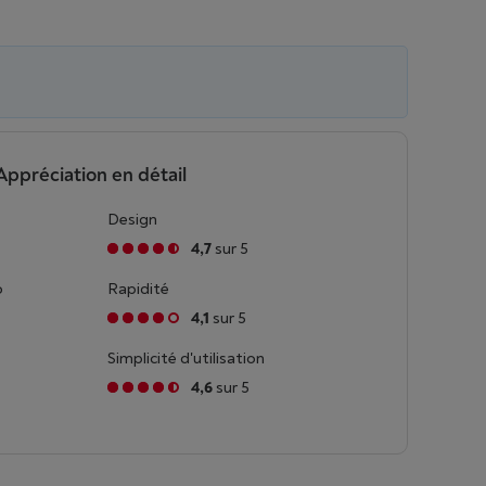
Appréciation en détail
Design
4,7
sur 5
o
Rapidité
4,1
sur 5
Simplicité d'utilisation
4,6
sur 5