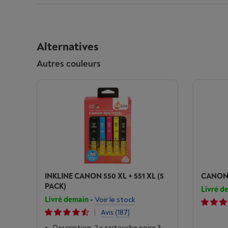
Alternatives
Autres couleurs
INKLINE CANON 550 XL + 551 XL (5
CANON P
PACK)
Livré d
Livré demain
-
Voir le stock
|
Avis
(187)
Description: 2 x cartouche noire 3