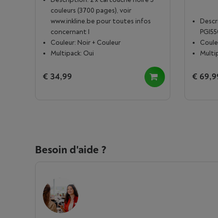
couleurs (3700 pages), voir
www.inkline.be pour toutes infos
Descr
concernant l
PGI55
Couleur: Noir + Couleur
Coule
Multipack: Oui
Multi
€ 34,99
€ 69,9
Besoin d'aide ?