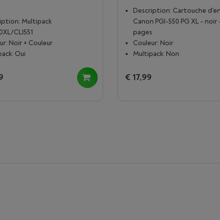
Description: Cartouche d'e
iption: Multipack
Canon PGI-550 PG XL - noir 
0XL/CLI551
pages
ur: Noir + Couleur
Couleur: Noir
pack: Oui
Multipack: Non
9
€ 17,99