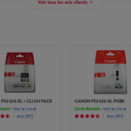
Voir tous les avis clients
GI 550 XL + CLI 551 PACK
CANON PGI 550 XL PGBK
emain
-
Voir le stock
Livré demain
-
Voir le stock
|
|
Avis
(187)
Avis
(187)