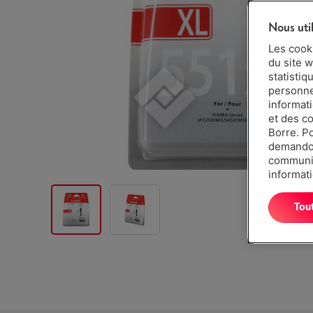
Nous uti
Les cook
du site w
statistiq
personnes
informat
et des c
Borre. P
demandon
communiq
informati
Tou