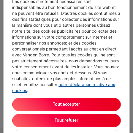
Les cookies strictement nécessaires sont
J'achète
indispensables au bon fonctionnement du site web et
ne peuvent être refusés. D'autres cookies sont utilisés à
des fins statistiques pour collecter des informations sur
Comparer
la manière dont vous et d'autres personnes utilisez
notre site; des cookies publicitaires pour collecter des
informations sur votre comportement sur internet et
personnaliser nos annonces; et des cookies
Atouts
conversationnels permettant l'accès au chat en direct
avec Vanden Borre. Pour tous les cookies qui ne sont
Description: Cartouche grise XL
pas strictement nécessaires, nous demandons toujours
votre consentement avant de les installer. Vous pouvez
Couleur: Gris
nous communiquer vos choix ci-dessous. Si vous
souhaitez obtenir de plus amples informations à ce
Afficher toutes les caractéristiques
sujet, veuillez consulter
notre déclaration relative aux
cookies
.
Existe également dans d'autres couleurs
Tout accepter
Voir
12
couleurs
Tout refuser