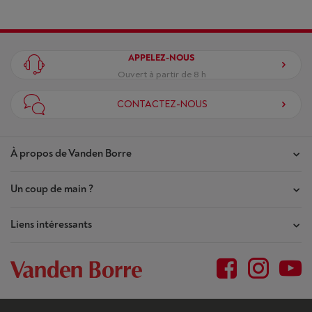
APPELEZ-NOUS
Ouvert à partir de 8 h
CONTACTEZ-NOUS
À propos de Vanden Borre
Un coup de main ?
Nos magasins
Contrat de Confiance
Liens intéressants
Mes commandes
Qui sommes-nous ?
Mes réparations
Outlet
Plan du site
Demande de réparation
BtoB
Conditions générales
Résilier mon achat