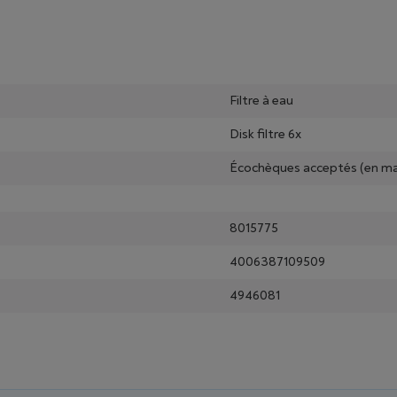
Filtre à eau
Disk filtre 6x
Écochèques acceptés (en ma
8015775
4006387109509
4946081