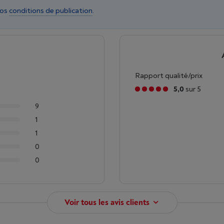
nos
conditions de publication
.
Rapport qualité/prix
5,0
sur 5
9
1
1
0
0
Voir tous les avis clients