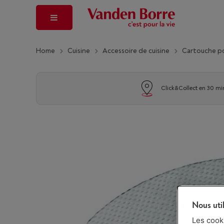
Home
Cuisine
Accessoire de cuisine
Cartouche pou
Click&Collect en 30 mi
Nous uti
Les cook