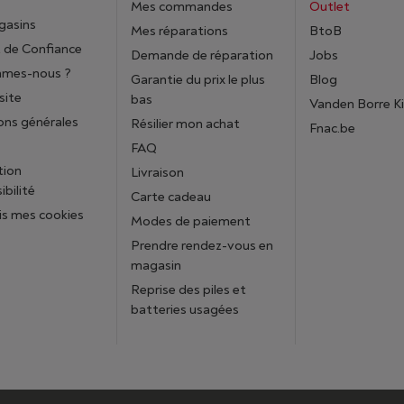
Mes commandes
Outlet
gasins
Mes réparations
BtoB
 de Confiance
Demande de réparation
Jobs
mmes-nous ?
Garantie du prix le plus
Blog
site
bas
Vanden Borre K
ons générales
Résilier mon achat
Fnac.be
FAQ
tion
Livraison
ibilité
Carte cadeau
is mes cookies
Modes de paiement
Prendre rendez-vous en
magasin
Reprise des piles et
batteries usagées