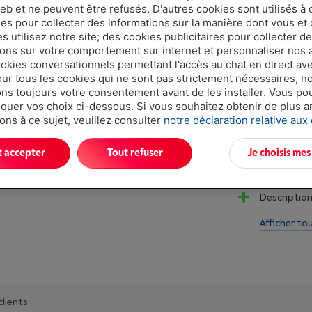
eb et ne peuvent être refusés. D'autres cookies sont utilisés à 
€ 24,9
ues pour collecter des informations sur la manière dont vous et 
 utilisez notre site; des cookies publicitaires pour collecter d
Moins de 10 
ions sur votre comportement sur internet et personnaliser nos
ookies conversationnels permettant l'accès au chat en direct a
our tous les cookies qui ne sont pas strictement nécessaires, n
s toujours votre consentement avant de les installer. Vous p
uer vos choix ci-dessous. Si vous souhaitez obtenir de plus 
ons à ce sujet, veuillez consulter
notre déclaration relative aux
t accepter
Tout refuser
Je choisis mes
Atouts
Description:
Afficher to
clients