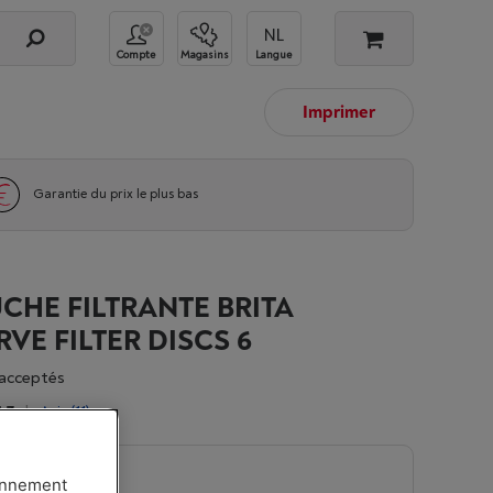
Compte
Magasins
Langue
Imprimer
Garantie du prix le plus bas
CHE FILTRANTE BRITA
RVE FILTER DISCS 6
acceptés
,7
|
Avis
(11)
n
-
Voir le stock
ionnement