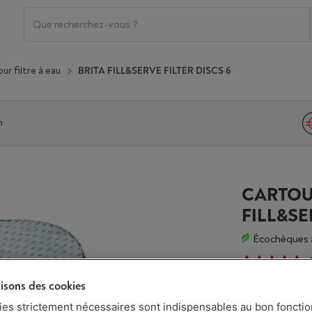
r filtre à eau
BRITA FILL&SERVE FILTER DISCS 6
n
CARTOU
FILL&SE
Écochèques 
4
lisons des cookies
Livré demai
ies strictement nécessaires sont indispensables au bon fonct