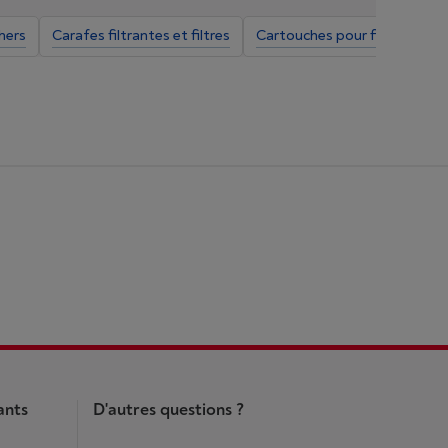
chers
Carafes filtrantes et filtres
Cartouches pour filtre à eau 
ants
D'autres questions ?