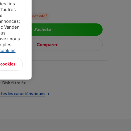
des fins
5
d'autres
es
en stock, commandez vite !
 annonces;
vec Vanden
J'achète
ous
ouvez nous
Comparer
amples
 cookies
.
 cookies
 Disk filtre 6x
utes les caractéristiques