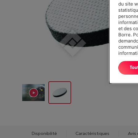
du site w
statistiq
personnes
informat
et des c
Borre. P
demandon
communiq
informati
Tou
Disponibilité
Caractéristiques
Avis 