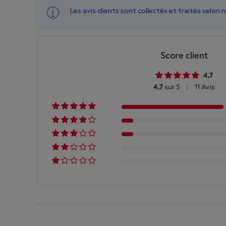
Les avis clients sont collectés et traités selon 
Score client
4,7
4,7
sur 5
|
11 Avis