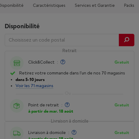
Disponibilité
Caractéristiques
Services et Garantie
Packs
Disponibilité
Retrait
Click&Collect
:
Gratuit
Retirez votre commande dans l'un de nos 70 magasins
dans 5-10 jours
Voir les 71 magasins
Point de retrait
:
Gratuit
à partir de mar. 18 août
Livraison à domicile
Livraison à domicile
:
Gratuit
à partir de mar. 18 août