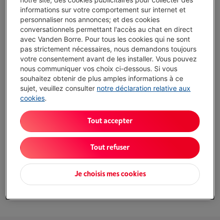
€ 99,99
informations sur votre comportement sur internet et
Ou
payer par mois
-
Simulation
personnaliser nos annonces; et des cookies
Attention, emprunter de l'argent coûte aussi de l'argent.
conversationnels permettant l'accès au chat en direct
avec Vanden Borre. Pour tous les cookies qui ne sont
J'achète
pas strictement nécessaires, nous demandons toujours
votre consentement avant de les installer. Vous pouvez
nous communiquer vos choix ci-dessous. Si vous
Comparer
souhaitez obtenir de plus amples informations à ce
sujet, veuillez consulter
notre déclaration relative aux
cookies
.
Caractéristiques
Tout accepter
Son: Surround
Tout refuser
Connexion: Câble USB
Autonomie batterie max.: Pas d'application
Je choisis mes cookies
Afficher toutes les caractéristiques