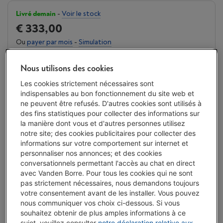
Livré demain
-
Voir le stock
€ 333,00
Ou
payer par mois
-
Simulation
Attention, emprunter de l'argent coûte aussi de l'argent.
Moins de 10 en stock, commandez vite !
Nous utilisons des cookies
Les cookies strictement nécessaires sont
J'achète
indispensables au bon fonctionnement du site web et
ne peuvent être refusés. D'autres cookies sont utilisés à
des fins statistiques pour collecter des informations sur
Comparer
la manière dont vous et d'autres personnes utilisez
notre site; des cookies publicitaires pour collecter des
informations sur votre comportement sur internet et
personnaliser nos annonces; et des cookies
Atouts
conversationnels permettant l'accès au chat en direct
avec Vanden Borre. Pour tous les cookies qui ne sont
Réduction de bruit avancée grâce à 12 microphones et au
pas strictement nécessaires, nous demandons toujours
processeur HD QN3, offrant une adaptation en temps
votre consentement avant de les installer. Vous pouvez
réel à l'environnement sonore
nous communiquer vos choix ci-dessous. Si vous
souhaitez obtenir de plus amples informations à ce
Le mécanisme de pliage en métal assure une durabilité
sujet, veuillez consulter
notre déclaration relative aux