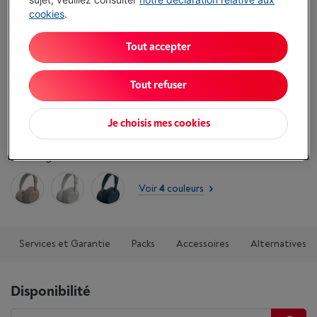
accrue et une portabilité facilitée
cookies
.
Prise en charge de LE Audio et de la diffusion Auracast™
pour une latence réduite et une qualité sonore
Tout accepter
exceptionnelle
Chargeur vendu séparément
Tout refuser
Afficher toutes les caractéristiques
Je choisis mes cookies
Existe également dans d'autres couleurs
Voir
4
couleurs
Services et Garantie
Packs
Accessoires
Alternatives
Disponibilité