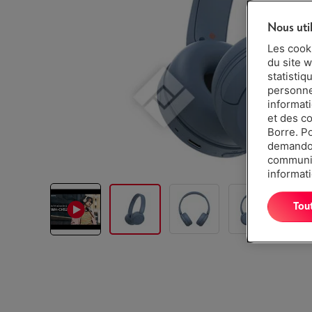
Nous uti
Les cook
du site w
statistiq
personnes
informat
et des c
Borre. P
demandon
communiq
informati
Tou