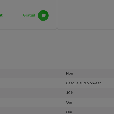
ût
Gratuit
Non
Casque audio on-ear
40 h
Oui
Oui