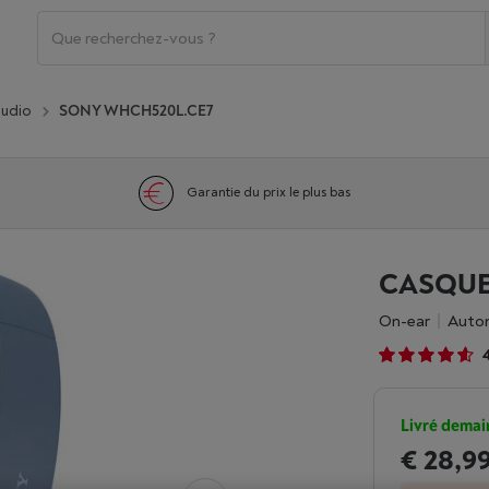
audio
SONY WHCH520L.CE7
Garantie du prix le plus bas
CASQUE
On-ear
Auto
Livré demai
€ 28,9