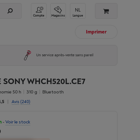
Compte
Magasins
Langue
Imprimer
Un service après-vente sans pareil
 SONY WHCH520L.CE7
nomie 50 h
310 g
Bluetooth
4,5
|
Avis
(240)
n
-
Voir le stock
9