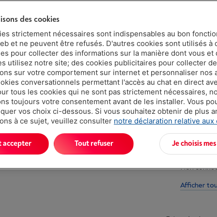
Moins de 5 e
lisons des cookies
ies strictement nécessaires sont indispensables au bon fonct
eb et ne peuvent être refusés. D'autres cookies sont utilisés à 
ues pour collecter des informations sur la manière dont vous et 
 utilisez notre site; des cookies publicitaires pour collecter d
ions sur votre comportement sur internet et personnaliser nos
ookies conversationnels permettant l'accès au chat en direct a
our tous les cookies qui ne sont pas strictement nécessaires, n
Atouts
s toujours votre consentement avant de les installer. Vous p
uer vos choix ci-dessous. Si vous souhaitez obtenir de plus 
Appairage m
ons à ce sujet, veuillez consulter
notre déclaration relative aux
Autonomie 
t accepter
Tout refuser
Je choisis mes
Modèle très
Non connec
Afficher to