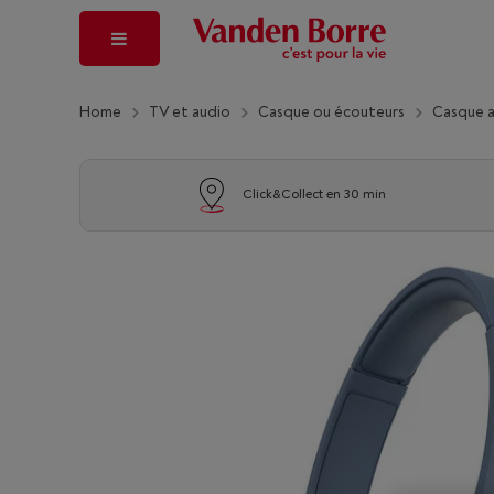
Home
TV et audio
Casque ou écouteurs
Casque 
Click&Collect en 30 min