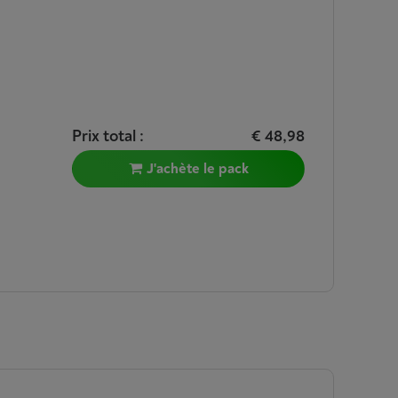
Prix total :
€ 48,98
J'achète le pack