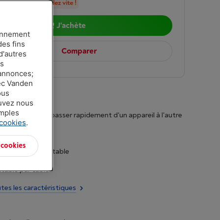
n stock, commandez vite !
J'achète
ionnement
des fins
Comparer
d'autres
es
 annonces;
vec Vanden
ous
ouvez nous
amples
ultipoint pour passer rapidement d'un appareil à l'autre
 cookies
.
de 50 heures
 cookies
 léger et confortable
table par câble
utes les caractéristiques