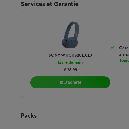
Services et Garantie
Garan
2 ans
SONY WHCH520L.CE7
Toujo
Livré demain
€ 28,99
J'achète
Packs