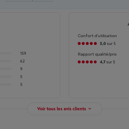
Confort d'utilisation
5,0
sur 5
159
Rapport qualité/prix
62
4,7
sur 5
9
5
5
Voir tous les avis clients