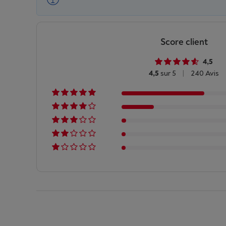
Score client
4,5
4,5
sur 5
|
240 Avis