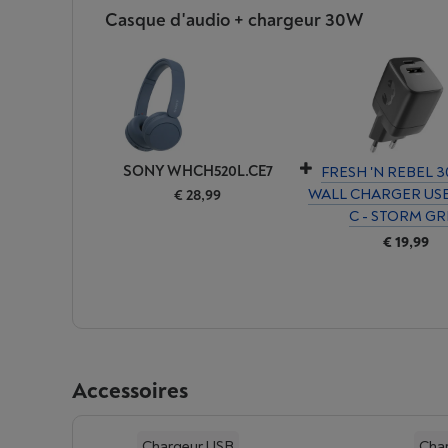
Casque d'audio + chargeur 30W
SONY WHCH520L.CE7
FRESH 'N REBEL 
WALL CHARGER USB
€ 28,99
C - STORM GR
€ 19,99
Accessoires
Chargeur USB
Cha