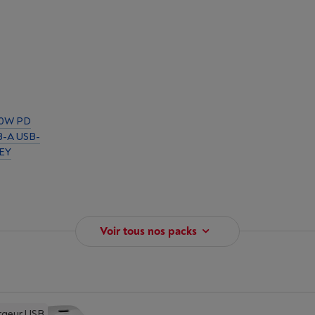
30W PD
-A USB-
EY
Voir tous nos packs
rgeur USB