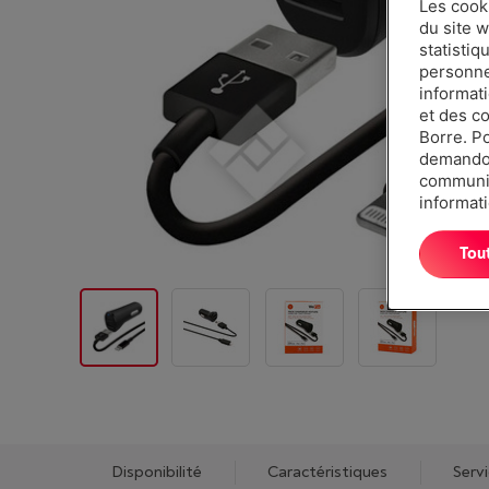
Les cook
du site w
statistiq
personnes
informat
et des c
Borre. P
demandon
communiq
informati
Tou
Disponibilité
Caractéristiques
Serv