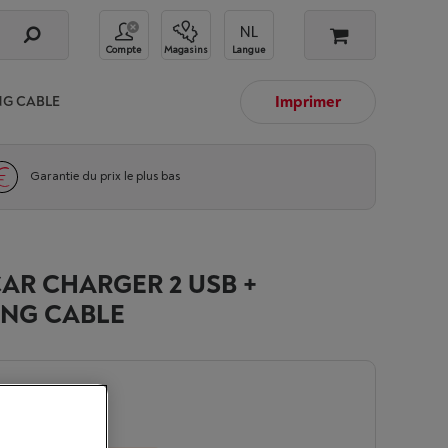
Compte
Magasins
Langue
Imprimer
NG CABLE
Garantie du prix le plus bas
AR CHARGER 2 USB +
ING CABLE
n
-
Voir le stock
9