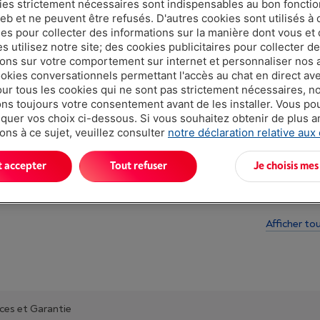
ies strictement nécessaires sont indispensables au bon fonct
Moins de 5 e
eb et ne peuvent être refusés. D'autres cookies sont utilisés à 
ues pour collecter des informations sur la manière dont vous et 
 utilisez notre site; des cookies publicitaires pour collecter d
ions sur votre comportement sur internet et personnaliser nos
ookies conversationnels permettant l'accès au chat en direct a
our tous les cookies qui ne sont pas strictement nécessaires, n
s toujours votre consentement avant de les installer. Vous p
uer vos choix ci-dessous. Si vous souhaitez obtenir de plus 
ons à ce sujet, veuillez consulter
notre déclaration relative aux
Atouts
t accepter
Tout refuser
Je choisis mes
Câble USB f
Nombre de s
Afficher to
ices et Garantie