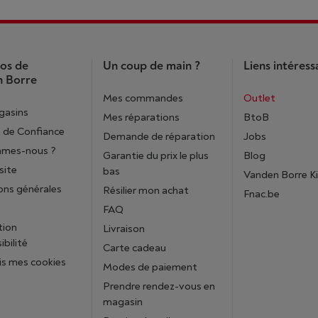
os de
Un coup de main ?
Liens intéress
 Borre
Mes commandes
Outlet
gasins
Mes réparations
BtoB
 de Confiance
Demande de réparation
Jobs
mmes-nous ?
Garantie du prix le plus
Blog
site
bas
Vanden Borre K
ons générales
Résilier mon achat
Fnac.be
FAQ
tion
Livraison
ibilité
Carte cadeau
is mes cookies
Modes de paiement
Prendre rendez-vous en
magasin