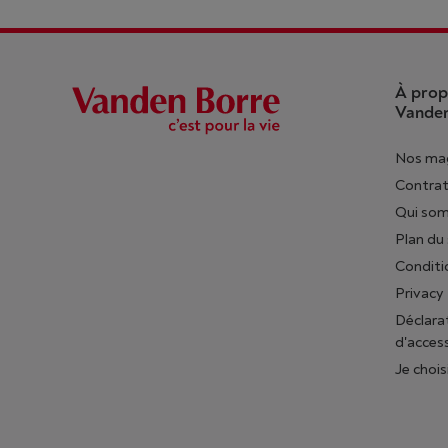
À prop
Vanden
Nos ma
Contrat
Qui so
Plan du 
Conditi
Privacy
Déclara
d'access
Je chois