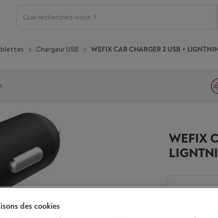
ablettes
Chargeur USB
WEFIX CAR CHARGER 2 USB + LIGNTNI
n
WEFIX C
LIGNTN
Livré demai
€ 24,9
lisons des cookies