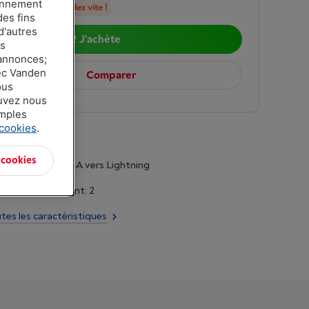
ionnement
n stock, commandez vite !
des fins
d'autres
J'achète
es
 annonces;
vec Vanden
Comparer
ous
ouvez nous
amples
 cookies
.
 cookies
ourni: USB type-A vers Lightning
orties de courant: 2
utes les caractéristiques