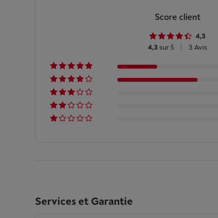
Score client
4,3
4,3
sur 5
|
3 Avis
Services et Garantie