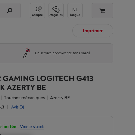
Compte
Magasins
Langue
Imprimer
Un service après-vente sans pareil
R GAMING LOGITECH G413
K AZERTY BE
Touches mécaniques
Azerty BE
4,3
|
Avis
(3)
é limitée
-
Voir le stock