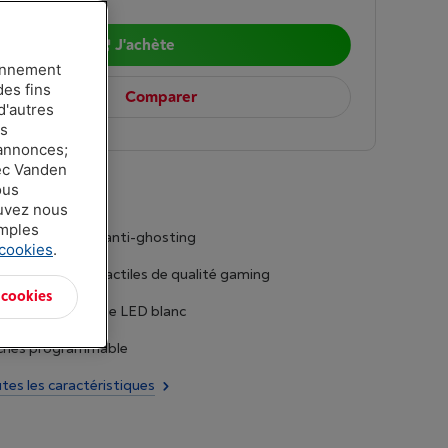
0
J'achète
ionnement
des fins
Comparer
d'autres
es
 annonces;
vec Vanden
r jouer´
ous
ouvez nous
amples
 6 touches avec anti-ghosting
 cookies
.
rs mécaniques tactiles de qualité gaming
 cookies
avec rétroéclairage LED blanc
ches programmable
utes les caractéristiques