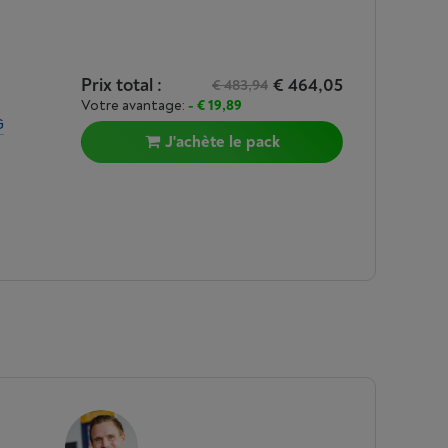
Prix total :
€ 464,05
€ 483,94
Votre avantage:
- € 19,89
G
J'achète le pack