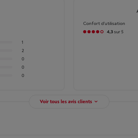
Confort d'utilisation
4,3
sur 5
1
2
0
0
0
Voir tous les avis clients