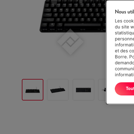
Nous uti
Les cook
du site w
statistiq
personnes
informat
et des c
Borre. P
demandon
communiq
informati
Tou