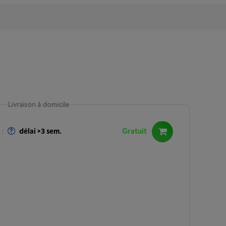
Livraison à domicile
:
délai >3 sem.
Gratuit