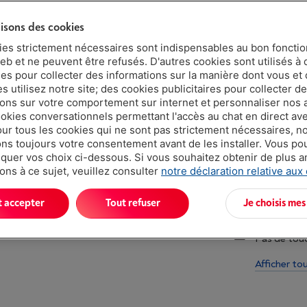
€ 59,0
lisons des cookies
ies strictement nécessaires sont indispensables au bon fonct
eb et ne peuvent être refusés. D'autres cookies sont utilisés à 
ues pour collecter des informations sur la manière dont vous et 
 utilisez notre site; des cookies publicitaires pour collecter d
ions sur votre comportement sur internet et personnaliser nos
ookies conversationnels permettant l'accès au chat en direct a
´Conçu pou
our tous les cookies qui ne sont pas strictement nécessaires, n
s toujours votre consentement avant de les installer. Vous p
uer vos choix ci-dessous. Si vous souhaitez obtenir de plus 
Rollover de
ons à ce sujet, veuillez consulter
notre déclaration relative aux
Interrupteu
t accepter
Tout refuser
Je choisis mes
Un clavier 
Pas de tou
Afficher to