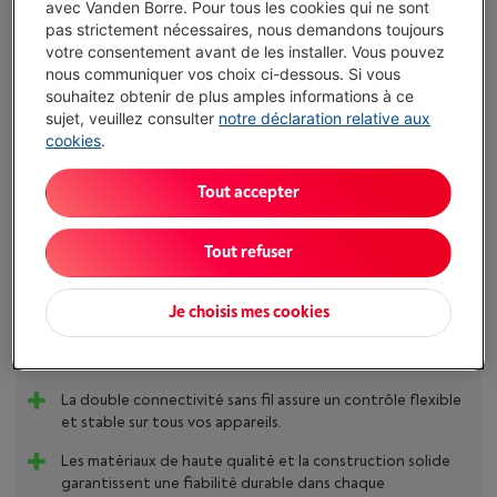
avec Vanden Borre. Pour tous les cookies qui ne sont
Disponibilité limitée
-
Voir le stock
pas strictement nécessaires, nous demandons toujours
€ 139,99
votre consentement avant de les installer. Vous pouvez
Ou
payer par mois
-
Simulation
nous communiquer vos choix ci-dessous. Si vous
Attention, emprunter de l'argent coûte aussi de l'argent.
souhaitez obtenir de plus amples informations à ce
sujet, veuillez consulter
notre déclaration relative aux
J'achète
cookies
.
Tout accepter
Comparer
Tout refuser
Atouts
Je choisis mes cookies
Le design premium élégant offre une expérience de
frappe silencieuse, confortable et professionnelle.
La double connectivité sans fil assure un contrôle flexible
et stable sur tous vos appareils.
Les matériaux de haute qualité et la construction solide
garantissent une fiabilité durable dans chaque