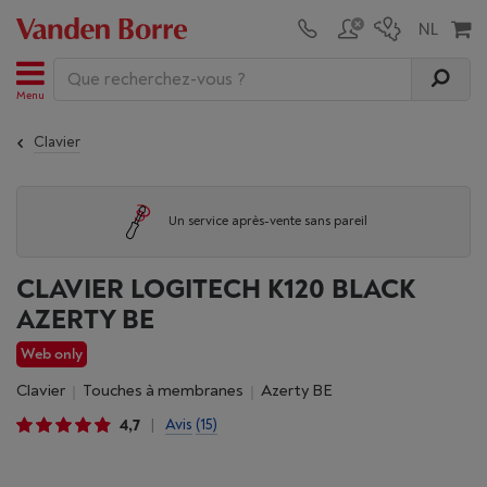
Menu
Clavier
Un service après-vente sans pareil
CLAVIER LOGITECH K120 BLACK
AZERTY BE
Web only
Clavier
Touches à membranes
Azerty BE
4,7
Avis
(15)
|