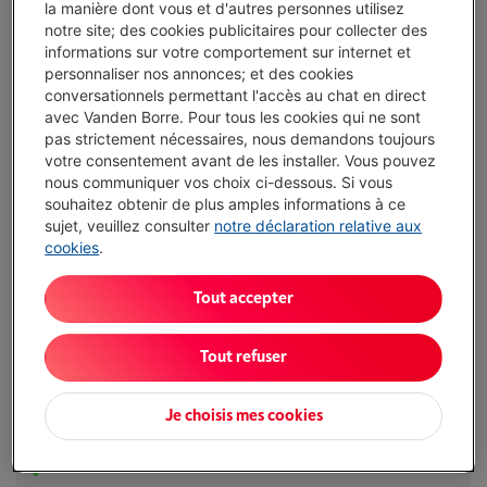
la manière dont vous et d'autres personnes utilisez
notre site; des cookies publicitaires pour collecter des
informations sur votre comportement sur internet et
Disponible
-
Voir le stock
personnaliser nos annonces; et des cookies
€ 12,99
conversationnels permettant l'accès au chat en direct
avec Vanden Borre. Pour tous les cookies qui ne sont
pas strictement nécessaires, nous demandons toujours
J'achète
votre consentement avant de les installer. Vous pouvez
nous communiquer vos choix ci-dessous. Si vous
Comparer
souhaitez obtenir de plus amples informations à ce
sujet, veuillez consulter
notre déclaration relative aux
cookies
.
´Fiable et durable´
Tout accepter
Tout refuser
Un pavé numérique pour faciliter l'utilisation des chiffres
et des symboles
Je choisis mes cookies
Compatible avec PC, Mac et Linux
Durable et résistant aux éclaboussures