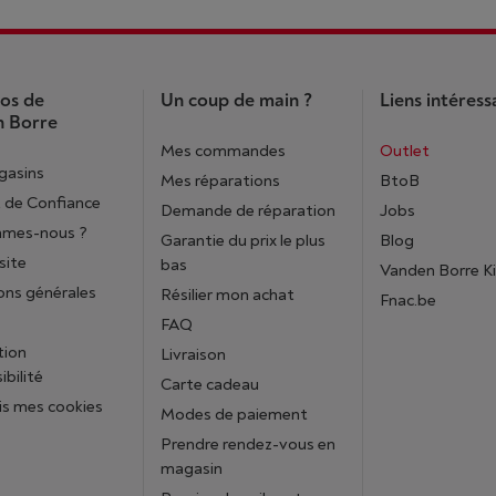
os de
Un coup de main ?
Liens intéress
 Borre
Mes commandes
Outlet
gasins
Mes réparations
BtoB
 de Confiance
Demande de réparation
Jobs
mmes-nous ?
Garantie du prix le plus
Blog
site
bas
Vanden Borre K
ons générales
Résilier mon achat
Fnac.be
FAQ
tion
Livraison
ibilité
Carte cadeau
is mes cookies
Modes de paiement
Prendre rendez-vous en
magasin