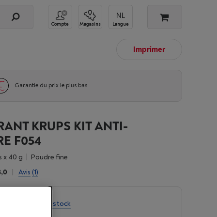
Compte
Magasins
Langue
Imprimer
Garantie du prix le plus bas
ANT KRUPS KIT ANTI-
E F054
s x 40 g
Poudre fine
3,0
|
Avis
(1)
é limitée
-
Voir le stock