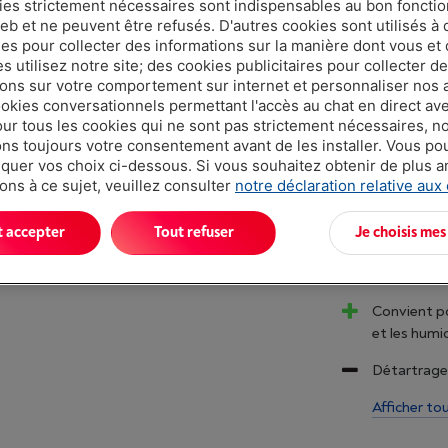
€ 5,99
ies strictement nécessaires sont indispensables au bon fonct
eb et ne peuvent être refusés. D'autres cookies sont utilisés à 
ues pour collecter des informations sur la manière dont vous et 
 utilisez notre site; des cookies publicitaires pour collecter d
ions sur votre comportement sur internet et personnaliser nos
ookies conversationnels permettant l'accès au chat en direct a
our tous les cookies qui ne sont pas strictement nécessaires, n
s toujours votre consentement avant de les installer. Vous p
uer vos choix ci-dessous. Si vous souhaitez obtenir de plus 
ons à ce sujet, veuillez consulter
notre déclaration relative aux
´Pour une l
t accepter
Tout refuser
Je choisis mes
Facilement 
Efficace pou
Convient pou
et les humi
Détartrage 
Afficher to