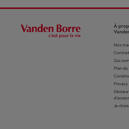
À prop
Vanden
Nos ma
Contrat
Qui so
Plan du 
Conditi
Privacy
Déclara
d'access
Je chois