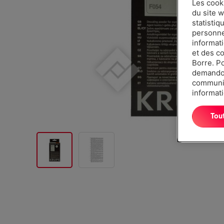
Les cook
du site w
statistiq
personnes
informat
et des c
Borre. P
demandon
communiq
informati
Tou