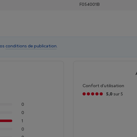
F054001B
nos
conditions de publication
.
Confort d'utilisation
5,0
sur 5
0
0
1
0