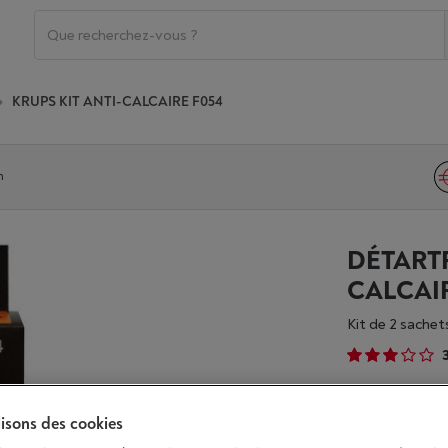
KRUPS KIT ANTI-CALCAIRE F054
n
DÉTARTR
CALCAIR
Kit de 2 sachet
Disponibilit
lisons des cookies