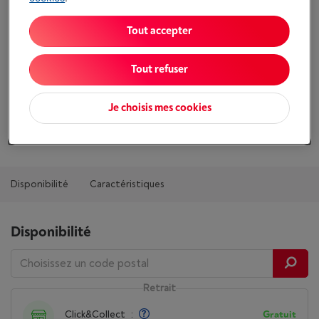
Comparer
Tout accepter
Tout refuser
Atouts
Description: Mini détecteur de fumée 7x7x3,4cm
Je choisis mes cookies
Afficher toutes les caractéristiques
Disponibilité
Caractéristiques
Disponibilité
Retrait
Click&Collect
:
Gratuit