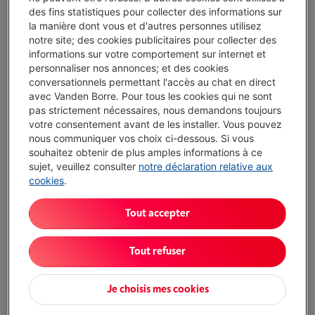
des fins statistiques pour collecter des informations sur
Disponibilité limitée
-
Voir le stock
la manière dont vous et d'autres personnes utilisez
€ 119,99
notre site; des cookies publicitaires pour collecter des
informations sur votre comportement sur internet et
Ou
payer par mois
-
Simulation
personnaliser nos annonces; et des cookies
Attention, emprunter de l'argent coûte aussi de l'argent.
conversationnels permettant l'accès au chat en direct
avec Vanden Borre. Pour tous les cookies qui ne sont
J'achète
pas strictement nécessaires, nous demandons toujours
votre consentement avant de les installer. Vous pouvez
Comparer
nous communiquer vos choix ci-dessous. Si vous
souhaitez obtenir de plus amples informations à ce
sujet, veuillez consulter
notre déclaration relative aux
cookies
.
Atouts
Tout accepter
Directement utilisable avec Windows et macOS
Tout refuser
Un boîtier 2,5 pouces facile à emporter
Chiffrement matériel avec protection par mot de passe
Je choisis mes cookies
Afficher toutes les caractéristiques