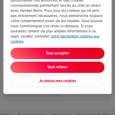
€ 24,99
personnaliser nos annonces; et des cookies
conversationnels permettant l'accès au chat en direct
Moins de 10 en stock, commandez vite !
avec Vanden Borre. Pour tous les cookies qui ne sont
pas strictement nécessaires, nous demandons toujours
J'achète
votre consentement avant de les installer. Vous pouvez
nous communiquer vos choix ci-dessous. Si vous
souhaitez obtenir de plus amples informations à ce
Comparer
sujet, veuillez consulter
notre déclaration relative aux
cookies
.
Tout accepter
Caractéristiques
Type: Écouteurs filaires in-ear
Tout refuser
Connexion: USB type-C
Je choisis mes cookies
Microphone intégré: Oui
Afficher toutes les caractéristiques