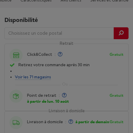
ibilité
Caractéristiques
Avis clients
Services et Garantie
Disponibilité
Retrait
Click&Collect
:
Gratuit
Retirez votre commande après 30 min
Voir les 71 magasins
Point de retrait
:
Gratuit
à partir de lun. 10 août
Livraison à domicile
Livraison à domicile
:
à partir de demain
Gratuit