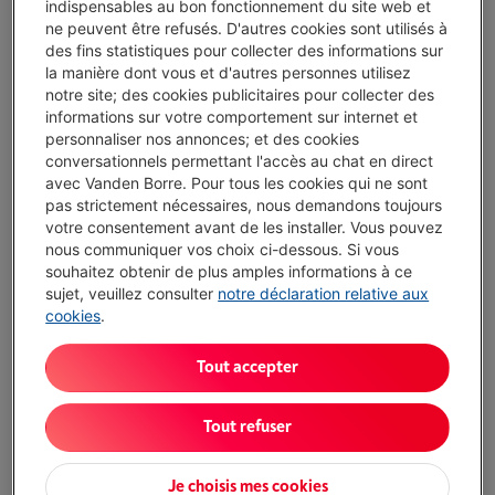
indispensables au bon fonctionnement du site web et
Livré demain
-
Voir le stock
ne peuvent être refusés. D'autres cookies sont utilisés à
des fins statistiques pour collecter des informations sur
€ 9,85
la manière dont vous et d'autres personnes utilisez
notre site; des cookies publicitaires pour collecter des
J'achète
informations sur votre comportement sur internet et
personnaliser nos annonces; et des cookies
Comparer
conversationnels permettant l'accès au chat en direct
avec Vanden Borre. Pour tous les cookies qui ne sont
pas strictement nécessaires, nous demandons toujours
votre consentement avant de les installer. Vous pouvez
nous communiquer vos choix ci-dessous. Si vous
Atouts
souhaitez obtenir de plus amples informations à ce
sujet, veuillez consulter
notre déclaration relative aux
Accessoires fournis: Embouts (formaten S x2, M x2, L x2)
cookies
.
Afficher toutes les caractéristiques
Tout accepter
Existe également dans d'autres couleurs
Tout refuser
Je choisis mes cookies