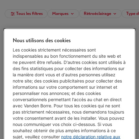
Tous les filtres
Marques
Rétroéclairage
Type d
HP OMEN 27S FHD 240HZ GAMING
Nous utilisons des cookies
(3)
Les cookies strictement nécessaires sont
Écochèques
indispensables au bon fonctionnement du site web et
Technologie d'écran: IPS
ne peuvent être refusés. D'autres cookies sont utilisés à
Taux de rafraîchissement: 240 Hz
des fins statistiques pour collecter des informations sur
Temps de réponse: 1 ms
la manière dont vous et d'autres personnes utilisez
Disponible
-
Voir le stock
notre site; des cookies publicitaires pour collecter des
€ 369,00
informations sur votre comportement sur internet et
personnaliser nos annonces; et des cookies
J'achète
conversationnels permettant l'accès au chat en direct
avec Vanden Borre. Pour tous les cookies qui ne sont
pas strictement nécessaires, nous demandons toujours
Comparer
votre consentement avant de les installer. Vous pouvez
nous communiquer vos choix ci-dessous. Si vous
souhaitez obtenir de plus amples informations à ce
MSI MAG 274F
sujet, veuillez consulter
notre déclaration relative aux