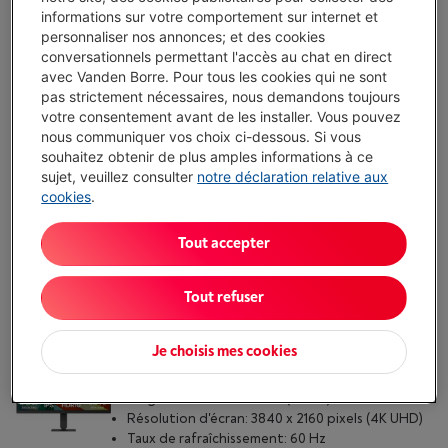
informations sur votre comportement sur internet et
personnaliser nos annonces; et des cookies
LG ULTRAGEAR OLED 34GX900A-B
conversationnels permettant l'accès au chat en direct
(3)
avec Vanden Borre. Pour tous les cookies qui ne sont
pas strictement nécessaires, nous demandons toujours
Diagonale de l'écran: 33.9 " (86.2 cm)
votre consentement avant de les installer. Vous pouvez
Résolution d'écran: 3440 x 1440 pixels
nous communiquer vos choix ci-dessous. Si vous
(UltraWide QHD)
souhaitez obtenir de plus amples informations à ce
Taux de rafraîchissement: 240 Hz
sujet, veuillez consulter
notre déclaration relative aux
Livré demain
-
Voir le stock
cookies
.
€ 899,00
Tout accepter
J'achète
Comparer
Tout refuser
Je choisis mes cookies
LG 27U711B 4K
Diagonale de l'écran: 27 " (68 cm)
Résolution d'écran: 3840 x 2160 pixels (4K UHD)
Taux de rafraîchissement: 60 Hz