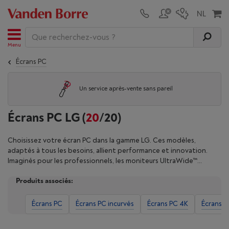
Menu
Écrans PC
Un service après-vente sans pareil
Écrans PC LG
(
20
/20)
Choisissez votre écran PC dans la gamme LG. Ces modèles,
adaptés à tous les besoins, allient performance et innovation.
Imaginés pour les professionnels, les moniteurs UltraWide™
offrent un espace de travail étendu avec des résolutions élevées,
Produits associés:
favorisant la productivité et le multitâche. Les gamers
apprécieront la série UltraGear™, conçue pour une expérience de
jeu immersive grâce à des taux de rafraîchissement rapides et des
Écrans PC
Écrans PC incurvés
Écrans PC 4K
Écrans P
temps de réponse réduits. LG propose aussi des moniteurs
portables pour les utilisateurs en déplacement souhaitant