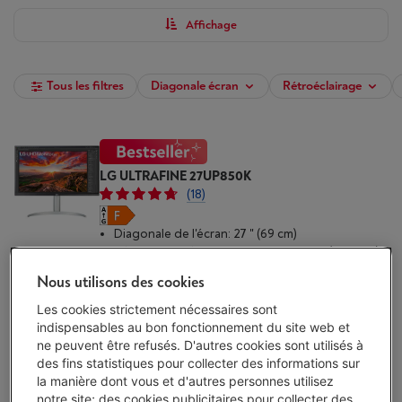
maximiser leur espace de travail. Certains modèles intègrent
également des haut-parleurs : une solution tout-en-un pour le
Affichage
travail et le divertissement. Affinez votre recherche en utilisant
nos filtres et achetez, dès maintenant, votre écran PC LG chez
Vanden Borre.
Tous les filtres
Diagonale écran
Rétroéclairage
LG ULTRAFINE 27UP850K
(18)
Diagonale de l'écran: 27 " (69 cm)
Résolution d'écran: 3840 x 2160 pixels (4K UHD)
Taux de rafraîchissement: 60 Hz
Nous utilisons des cookies
Disponibilité limitée
-
Voir le stock
€ 262,00
Les cookies strictement nécessaires sont
indispensables au bon fonctionnement du site web et
J'achète
ne peuvent être refusés. D'autres cookies sont utilisés à
des fins statistiques pour collecter des informations sur
la manière dont vous et d'autres personnes utilisez
Comparer
notre site; des cookies publicitaires pour collecter des